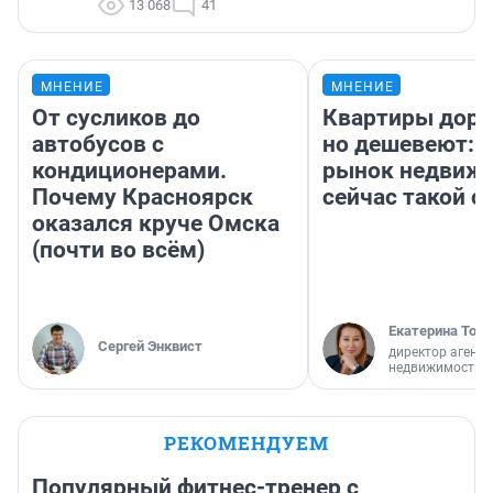
13 068
41
МНЕНИЕ
МНЕНИЕ
От сусликов до
Квартиры дор
автобусов с
но дешевеют: 
кондиционерами.
рынок недвиж
Почему Красноярск
сейчас такой 
оказался круче Омска
(почти во всём)
Екатерина Торо
Сергей Энквист
директор агентс
недвижимости
РЕКОМЕНДУЕМ
Популярный фитнес-тренер с