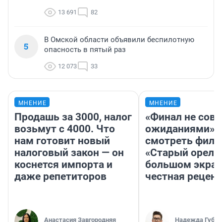
13 691
82
В Омской области объявили беспилотную
5
опасность в пятый раз
12 073
33
МНЕНИЕ
МНЕНИЕ
Продашь за 3000, налог
«Финал не совп
возьмут с 4000. Что
ожиданиями»: 
нам готовит новый
смотреть фил
налоговый закон — он
«Старый орел» 
коснется импорта и
большом экран
даже репетиторов
честная рецен
Анастасия Завгородняя
Надежда Губар