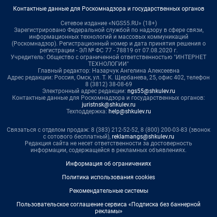
Контактные данные для Роскомнадзора и государственных органов
Сетевое издание «NGS55.RU» (18+)
Зарегистрировано Федеральной службой по надзору в сфере связи,
информационных технологий и массовых коммуникаций
(Роскомнадзор). Регистрационный номер и дата принятия решения о
регистрации - ЭЛ № ФС 77 - 78819 от 07.08.2020 г.
Учредитель: Общество с ограниченной ответственностью "ИНТЕРНЕТ
ТЕХНОЛОГИИ"
Главный редактор: Назарчук Ангелина Алексеевна
Адрес редакции: Россия, Омск, ул. Т. К. Щербанева, 25, офис 402, телефон
8 (3812) 38-08-69
Электронный адрес редакции:
ngs55@shkulev.ru
Контактные данные для Роскомнадзора и государственных органов:
juristnsk@shkulev.ru
Техподдержка:
help@shkulev.ru
Связаться с отделом продаж: 8 (383) 212-52-52, 8 (800) 200-03-83 (звонок
с сотового бесплатный),
reklamangs@shkulev.ru
Редакция сайта не несет ответственности за достоверность
информации, содержащейся в рекламных объявлениях.
Информация об ограничениях
Политика использования cookies
Рекомендательные системы
Пользовательское соглашение сервиса «Подписка без баннерной
рекламы»