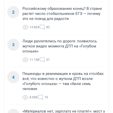
Российскому образованию конец? В стране
2
растет число стобалльников ЕГЭ — почему
это не повод для радости
13 824
82
Люди разлетелись по дороге: появилось
3
жуткое видео момента ДТП на «Голубом
огоньке»
11 158
31
Пешеходы в реанимации и кровь на столбах:
4
всё, что известно о жутком ДТП возле
«Голубого огонька» — там сбили семь
человек
8 058
15
«Материалов нет, зарплату не платят»: мост у