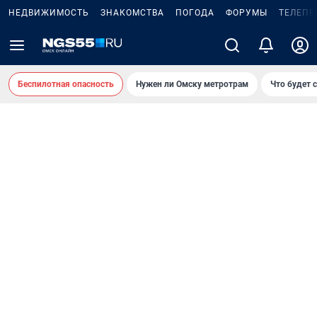
НЕДВИЖИМОСТЬ
ЗНАКОМСТВА
ПОГОДА
ФОРУМЫ
ТЕЛЕПР
Беспилотная опасность
Нужен ли Омску метротрам
Что будет 