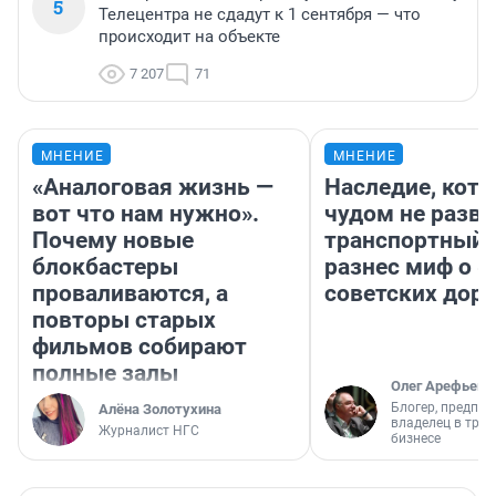
5
Телецентра не сдадут к 1 сентября — что
происходит на объекте
7 207
71
МНЕНИЕ
МНЕНИЕ
«Аналоговая жизнь —
Наследие, кото
вот что нам нужно».
чудом не разва
Почему новые
транспортный 
блокбастеры
разнес миф о 
проваливаются, а
советских доро
повторы старых
фильмов собирают
полные залы
Олег Арефьев
Блогер, предпри
Алёна Золотухина
владелец в тра
Журналист НГС
бизнесе