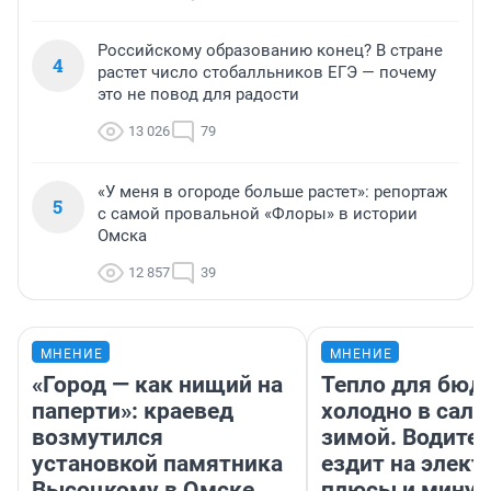
Российскому образованию конец? В стране
4
растет число стобалльников ЕГЭ — почему
это не повод для радости
13 026
79
«У меня в огороде больше растет»: репортаж
5
с самой провальной «Флоры» в истории
Омска
12 857
39
МНЕНИЕ
МНЕНИЕ
«Город — как нищий на
Тепло для бюд
паперти»: краевед
холодно в сало
возмутился
зимой. Водител
установкой памятника
ездит на элект
Высоцкому в Омске
плюсы и мину