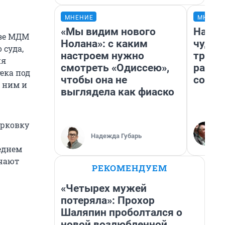
МНЕНИЕ
МНЕНИ
«Мы видим нового
Насле
дзе МДМ
Нолана»: с каким
чудом
 суда,
настроем нужно
транс
ия
смотреть «Одиссею»,
разне
ека под
чтобы она не
совет
д ним и
выглядела как фиаско
арковку
Надежда Губарь
леднем
ечают
РЕКОМЕНДУЕМ
«Четырех мужей
потеряла»: Прохор
Шаляпин проболтался о
новой возлюбленной