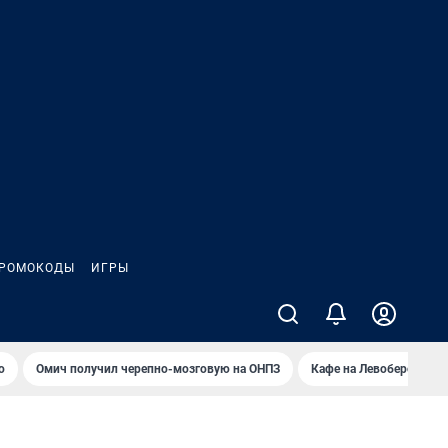
РОМОКОДЫ
ИГРЫ
о
Омич получил черепно-мозговую на ОНПЗ
Кафе на Левобережье в