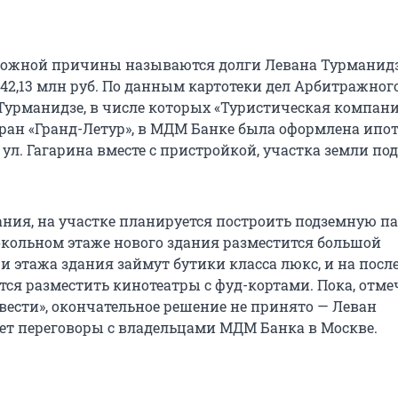
зможной причины называются долги Левана Турмани
42,13 млн руб. По данным картотеки дел Арбитражного
Турманидзе, в числе которых «Туристическая компан
оран «Гранд-Летур», в МДМ Банке была оформлена ипот
 ул. Гагарина вместе с пристройкой, участка земли по
ния, на участке планируется построить подземную п
цокольном этаже нового здания разместится большой
и этажа здания займут бутики класса люкс, и на пос
тся разместить кинотеатры с фуд-кортами. Пока, отм
вести», окончательное решение не принято — Леван
ет переговоры с владельцами МДМ Банка в Москве.