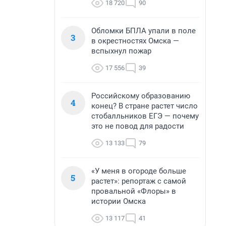
18 720
90
Обломки БПЛА упали в поле
3
в окрестностях Омска —
вспыхнул пожар
17 556
39
Российскому образованию
4
конец? В стране растет число
стобалльников ЕГЭ — почему
это не повод для радости
13 133
79
«У меня в огороде больше
5
растет»: репортаж с самой
провальной «Флоры» в
истории Омска
13 117
41