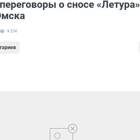
переговоры о сносе «Летура»
Омска
9 274
тариев