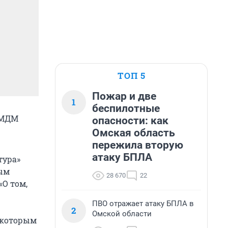
ТОП 5
Пожар и две
1
беспилотные
д МДМ
опасности: как
Омская область
пережила вторую
атаку БПЛА
тура»
ным
28 670
22
«О том,
ПВО отражает атаку БПЛА в
2
Омской области
некоторым