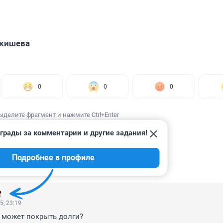
Акишева
0
0
0
ыделите фрагмент и нажмите Ctrl+Enter
грады за комментарии и другие задания!
Подробнее в профиле
ИИ
17
5, 23:19
 может покрыть долги?