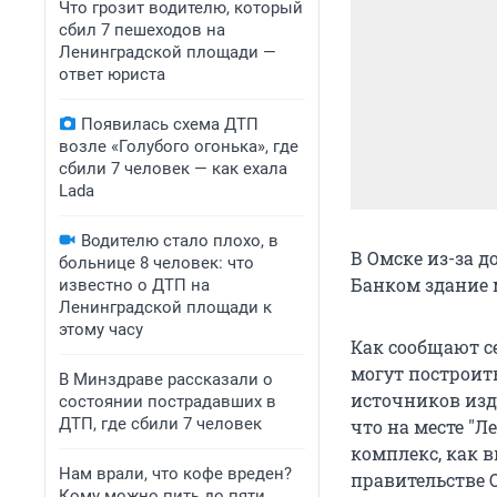
Что грозит водителю, который
сбил 7 пешеходов на
Ленинградской площади —
ответ юриста
Появилась схема ДТП
возле «Голубого огонька», где
сбили 7 человек — как ехала
Lada
Водителю стало плохо, в
В Омске из-за 
больнице 8 человек: что
Банком здание 
известно о ДТП на
Ленинградской площади к
этому часу
Как сообщают се
могут построит
В Минздраве рассказали о
источников изда
состоянии пострадавших в
ДТП, где сбили 7 человек
что на месте "Л
комплекс, как в
Нам врали, что кофе вреден?
правительстве О
Кому можно пить до пяти