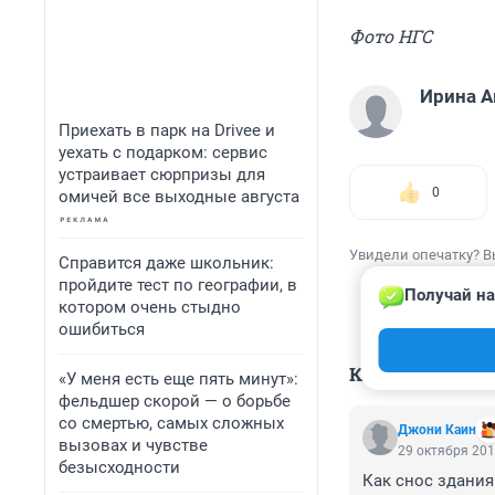
Фото НГС
Ирина 
Приехать в парк на Drivee и
уехать с подарком: сервис
устраивает сюрпризы для
0
омичей все выходные августа
Увидели опечатку? В
Справится даже школьник:
пройдите тест по географии, в
Получай на
котором очень стыдно
ошибиться
КОММЕНТАР
«У меня есть еще пять минут»:
фельдшер скорой — о борьбе
со смертью, самых сложных
Джони Каин
вызовах и чувстве
29 октября 201
безысходности
Как снос здания