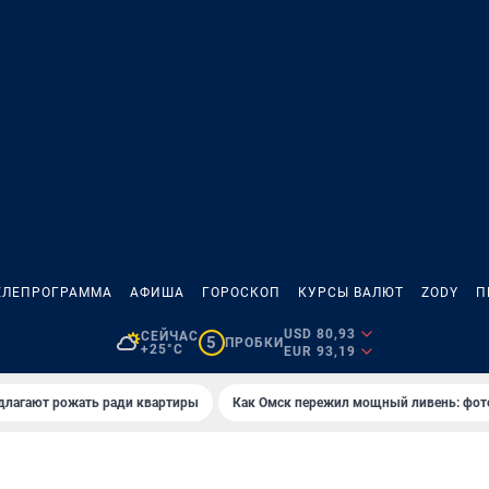
ЕЛЕПРОГРАММА
АФИША
ГОРОСКОП
КУРСЫ ВАЛЮТ
ZODY
П
USD 80,93
СЕЙЧАС
5
ПРОБКИ
+25°C
EUR 93,19
длагают рожать ради квартиры
Как Омск пережил мощный ливень: фот