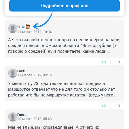
Подробнее в профиле
КОММЕНТАРИИ
10
ta_ta
11 марта 2012, 10:34
А чего вы собственно говоря на пенсионеров напали, 
средняя пенсия в Омской области 4-6 тыс. рублей ( я 
говорю о средней) ну и посчитаете, какие люди 
должны быть добрые , если отработав по 30-40 лет 
+0
–0
они гроши в кармане считают. А сейчас выборы 
прошли , вообще не только пенсионеров всех 
Гость
коснется
11 марта 2012, 09:15
У меня отцу 73 года так он на вопрос поедем в 
маршрутке отвечает что не для того он столько лет 
работал что бы на маршрутке кататся...(ведь у него 
пенсионный)... вот и приходится иногда с ним в 
+0
–0
автобусе ехать :)
Гость
10 марта 2012, 05:43
Мы не злые, мы справедливые. А отчего их 