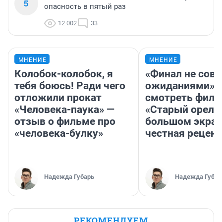
5
опасность в пятый раз
12 002
33
МНЕНИЕ
МНЕНИЕ
Колобок-колобок, я
«Финал не совп
тебя боюсь! Ради чего
ожиданиями»: 
отложили прокат
смотреть фил
«Человека-паука» —
«Старый орел» 
отзыв о фильме про
большом экран
«человека-булку»
честная рецен
Надежда Губарь
Надежда Губар
РЕКОМЕНДУЕМ