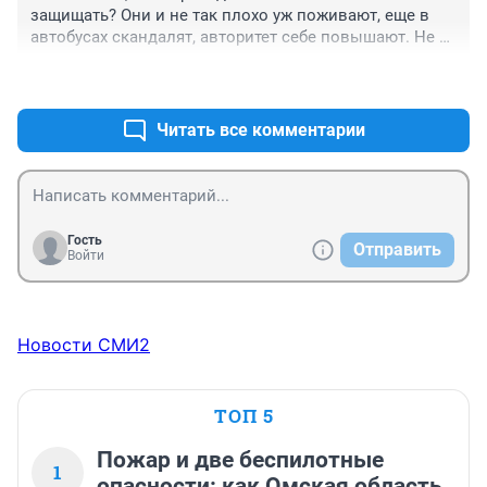
защищать? Они и не так плохо уж поживают, еще в 
автобусах скандалят, авторитет себе повышают. Не 
нравиться - пусть ездят "ногами". Благо весна на 
+0
–0
дворе!
Читать все комментарии
Гость
Отправить
Войти
Новости СМИ2
ТОП 5
Пожар и две беспилотные
1
опасности: как Омская область