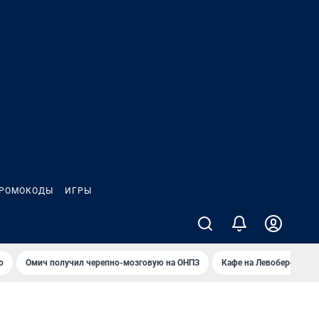
РОМОКОДЫ
ИГРЫ
о
Омич получил черепно-мозговую на ОНПЗ
Кафе на Левобережье в