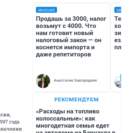
МНЕНИЕ
МНЕНИ
Продашь за 3000, налог
Тепло
возьмут с 4000. Что
холод
нам готовит новый
зимой
налоговый закон — он
ездит
коснется импорта и
плюсы
даже репетиторов
Анастасия Завгородняя
РЕКОМЕНДУЕМ
«Расходы на топливо
сии,
колоссальные»: как
997 года
многодетная семья едет
означении
на автодоме из Барнаула в