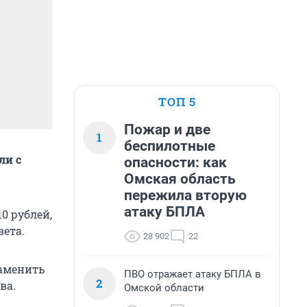
ТОП 5
Пожар и две
1
беспилотные
ли с
опасности: как
Омская область
пережила вторую
атаку БПЛА
0 рублей,
вета.
28 902
22
заменить
ПВО отражает атаку БПЛА в
2
ва.
Омской области