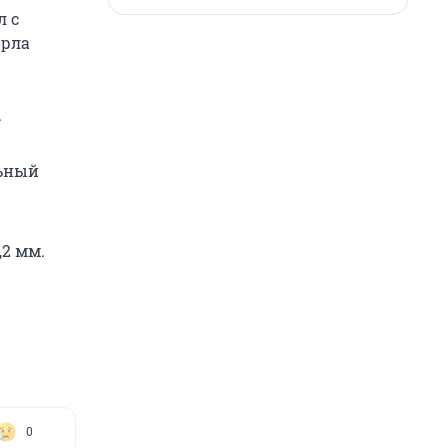
л с
орла
.
льный
,2 мм.
0