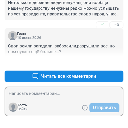
Нетолько в деревне люди ненужны, они вообще 
нашему государству ненужны редко можно услышать 
из уст президента, правительства слово народ, у нас 
говорят на бюджетные деньги, а за границей говорят 
+1
–0
на средства налогоплательщиков это чесно, ихние 
лидеры дажэ трамп слово народ, жители говорит 
Гость
часто, а мы и правда живая нефть вспоминают когда 
10 июня, 20:26
препикет депутаты гд говорят что государство людям 
Свои земли загадили, забросили,разрушили все, но 
ничего не должно это люди должны государству вот 
нам нужно ещё больше...?
и весь подход что в деревне что в городе
+2
–0
Читать все комментарии
Гость
Отправить
Войти