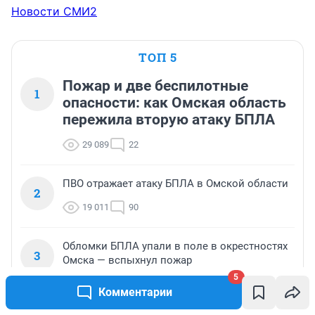
Новости СМИ2
ТОП 5
Пожар и две беспилотные
1
опасности: как Омская область
пережила вторую атаку БПЛА
29 089
22
ПВО отражает атаку БПЛА в Омской области
2
19 011
90
Обломки БПЛА упали в поле в окрестностях
3
Омска — вспыхнул пожар
5
17 774
39
Комментарии