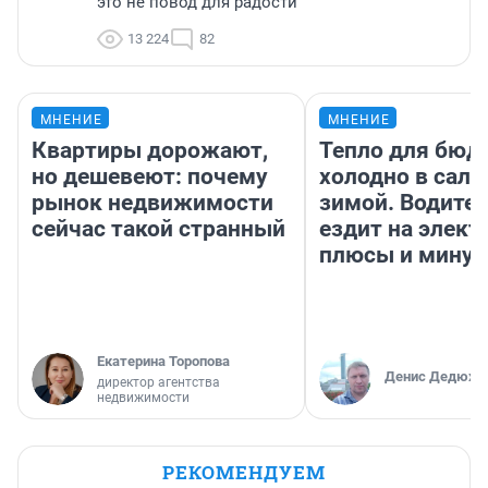
это не повод для радости
13 224
82
МНЕНИЕ
МНЕНИЕ
Квартиры дорожают,
Тепло для бюд
но дешевеют: почему
холодно в сало
рынок недвижимости
зимой. Водител
сейчас такой странный
ездит на элект
плюсы и мину
Екатерина Торопова
Денис Дедюхи
директор агентства
недвижимости
РЕКОМЕНДУЕМ