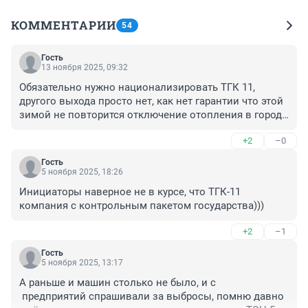
КОММЕНТАРИИ
54
Гость
13 ноября 2025, 09:32
Обязательно нужно национализировать ТГК 11, 
другого выхода просто нет, как нет гарантии что этой 
зимой не повторится отключение отопления в городе 
предстоящей зимой . за все безобразия на ТЭЦ никто 
+2
–0
не наказан даже.
Гость
5 ноября 2025, 18:26
Инициаторы наверное не в курсе, что ТГК-11 
компания с контрольным пакетом государства)))
+2
–1
Гость
5 ноября 2025, 13:17
А раньше и машин столько не было, и с 

 предприятий спрашивали за выбросы, помню давно 