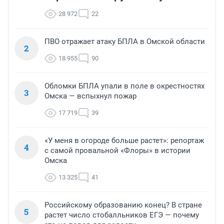
28 972
22
ПВО отражает атаку БПЛА в Омской области
2
18 955
90
Обломки БПЛА упали в поле в окрестностях
3
Омска — вспыхнул пожар
17 719
39
«У меня в огороде больше растет»: репортаж
4
с самой провальной «Флоры» в истории
Омска
13 325
41
Российскому образованию конец? В стране
5
растет число стобалльников ЕГЭ — почему