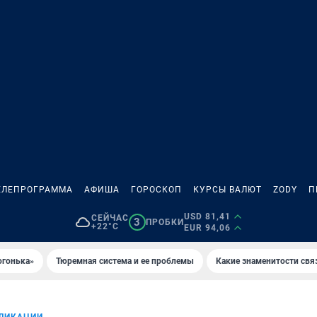
ЕЛЕПРОГРАММА
АФИША
ГОРОСКОП
КУРСЫ ВАЛЮТ
ZODY
П
USD 81,41
СЕЙЧАС
3
ПРОБКИ
+22°C
EUR 94,06
огонька»
Тюремная система и ее проблемы
Какие знаменитости свя