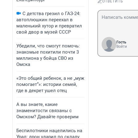
ОТВЕТИТЬ
С детства грезил о ГАЗ-24:
автоплюшкин переехал в
маленький хутор и превратил
свой двор в музей СССР
Гость
Убедили, что смогут помочь:
Войти
знакомые похитили почти 3
миллиона у бойца СВО из
Омска
«Это общий ребенок, а не „муж
помогает“»: истории семей,
где в декрет ушел отец
А вы знаете, какие
знаменитости связаны с
Омском? Давайте проверим
Беспилотники нацелились на
Урал: дрон ударил по складу