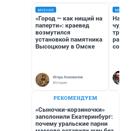
МНЕНИЕ
МНЕНИ
«Город — как нищий на
Насле
паперти»: краевед
чудом
возмутился
транс
установкой памятника
разне
Высоцкому в Омске
совет
Игорь Коновалов
Историк
РЕКОМЕНДУЕМ
«Сыночки-корзиночки»
заполонили Екатеринбург:
почему уральские парни
массово оставили жен без