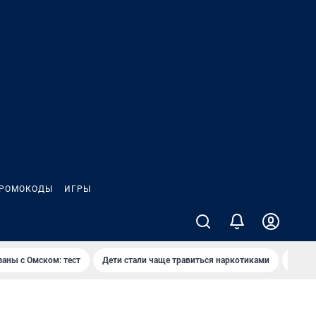
РОМОКОДЫ
ИГРЫ
заны с Омском: тест
Дети стали чаще травиться наркотиками
Появя