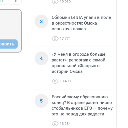
+1
–0
19 010
Обломки БПЛА упали в поле
3
в окрестностях Омска —
вспыхнул пожар
17 774
равить
«У меня в огороде больше
4
растет»: репортаж с самой
провальной «Флоры» в
истории Омска
13 400
Российскому образованию
5
конец? В стране растет число
стобалльников ЕГЭ — почему
это не повод для радости
13 284