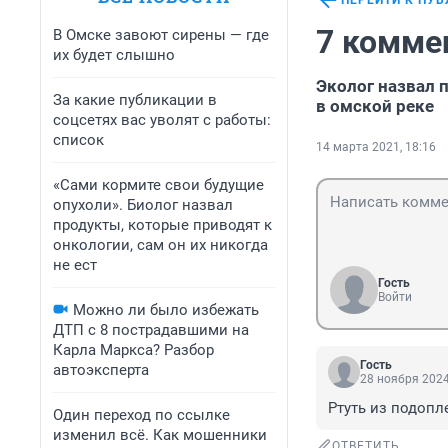
ПЕРЕЙТИ К ПУ
7 комме
В Омске завоют сирены — где
их будет слышно
Эколог назвал 
За какие публикации в
в омской реке
соцсетях вас уволят с работы:
список
14 марта 2021, 18:16
«Сами кормите свои будущие
опухоли». Биолог назвал
продукты, которые приводят к
онкологии, сам он их никогда
не ест
Гость
Войти
Можно ли было избежать
ДТП с 8 пострадавшими на
Карла Маркса? Разбор
Гость
автоэксперта
28 ноября 2024
Ртуть из подопл
Один переход по ссылке
изменил всё. Как мошенники
ОТВЕТИТЬ