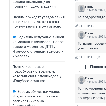
довели школьницу до
попытки поджога здания
Гость
15 марта 2021,
Людям приходят уведомления
То водоросли,то
о зачислении денег на счет:
почему верить этому опасно
ОТВЕТИТЬ
Гость
Водитель испуганно вышел
14 марта 2021,
из машины: появилось новое
То травят воздух
видео с моментом ДТП у
умышленно .
«Голубого огонька», где сбили
7 человек
ОТВЕТИТЬ
3
Появились новые
Показат
подробности о водителе,
который сбил 7 пешеходов у
Гость
«Голубого огонька»
14 марта 2021,
То что уровень к
Восемь сбили, три упали.
количество тало
Все, что известно об атаке
по переживать ) 
беспилотников на
Екатеринбург