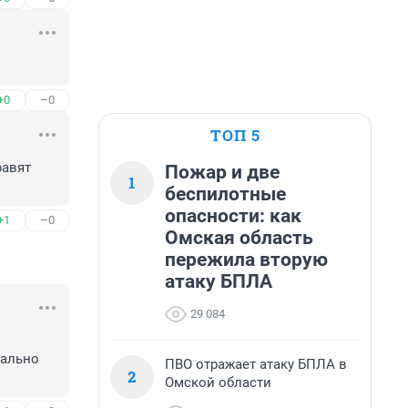
+0
–0
ТОП 5
авят 
Пожар и две
1
беспилотные
опасности: как
+1
–0
Омская область
пережила вторую
атаку БПЛА
29 084
ально 
ПВО отражает атаку БПЛА в
2
Омской области