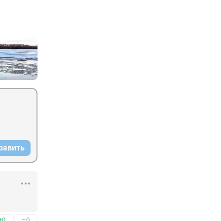
равить
+0
–0