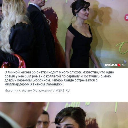
О личной жизни брюнетки ходит много слухов. Известно, что одно
время у нее был роман с коллегой по сериалу «Постучись в мою
дверь» Керемом Бюрсином. Теперь Ханде встречается с
миллиардером Хаканом Сабанджи
Источник: 
Артем Устюжанин / MSK1.RU 