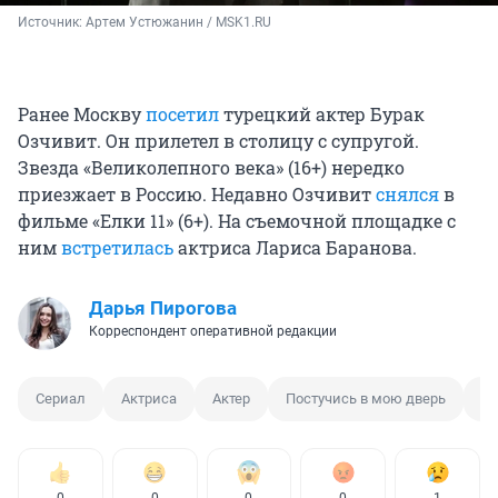
Источник: 
Артем Устюжанин / MSK1.RU 
Ранее Москву
посетил
турецкий актер Бурак
Озчивит. Он прилетел в столицу с супругой.
Звезда «Великолепного века» (16+) нередко
приезжает в Россию. Недавно Озчивит
снялся
в
фильме «Елки 11» (6+). На съемочной площадке с
ним
встретилась
актриса Лариса Баранова.
Дарья Пирогова
Корреспондент оперативной редакции
Сериал
Актриса
Актер
Постучись в мою дверь
П
0
0
0
0
1