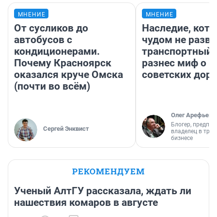
МНЕНИЕ
МНЕНИЕ
От сусликов до
Наследие, кото
автобусов с
чудом не разва
кондиционерами.
транспортный 
Почему Красноярск
разнес миф о 
оказался круче Омска
советских доро
(почти во всём)
Олег Арефьев
Блогер, предпри
Сергей Энквист
владелец в тра
бизнесе
РЕКОМЕНДУЕМ
Ученый АлтГУ рассказала, ждать ли
нашествия комаров в августе