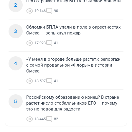
ПВО отражает атаку БПЛА в Омской области
2
19 146
90
Обломки БПЛА упали в поле в окрестностях
3
Омска — вспыхнул пожар
17 923
41
«У меня в огороде больше растет»: репортаж
4
с самой провальной «Флоры» в истории
Омска
13 597
41
Российскому образованию конец? В стране
5
растет число стобалльников ЕГЭ — почему
это не повод для радости
13 445
82