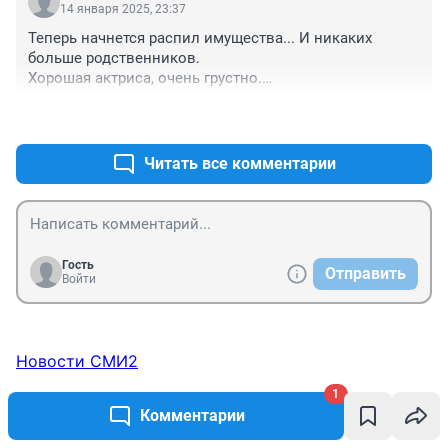
14 января 2025, 23:37
Теперь начнется распил имущества... И никаких 
больше родственников.

Хорошая актриса, очень грустно.

На днях пересматривал "Желтый глаз тигра", и 
+0
–1
ужаснулся, когда прочитал...
Читать все комментарии
Гость
Отправить
Войти
Новости СМИ2
1
Комментарии
ТОП 5