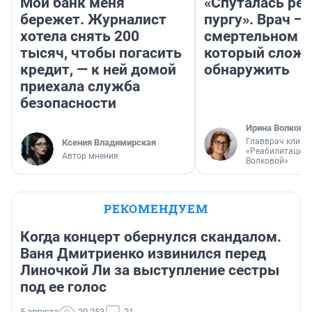
Мой банк меня
«Спуталась реч
бережет. Журналист
пургу». Врач — 
хотела снять 200
смертельном д
тысяч, чтобы погасить
который слож
кредит, — к ней домой
обнаружить
приехала служба
безопасности
Ирина Волкова
Главврач клини
Ксения Владимирская
«Реабилитация 
Автор мнения
Волковой»
РЕКОМЕНДУЕМ
Когда концерт обернулся скандалом.
Ваня Дмитриенко извинился перед
Линочкой Ли за выступление сестры
под ее голос
5 августа
20 253
21