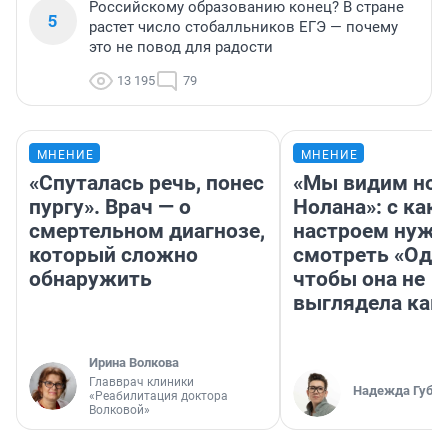
Российскому образованию конец? В стране
5
растет число стобалльников ЕГЭ — почему
это не повод для радости
13 195
79
МНЕНИЕ
МНЕНИЕ
«Спуталась речь, понес
«Мы видим нов
пургу». Врач — о
Нолана»: с как
смертельном диагнозе,
настроем нужн
который сложно
смотреть «Оди
обнаружить
чтобы она не
выглядела как
Ирина Волкова
Главврач клиники
Надежда Губар
«Реабилитация доктора
Волковой»