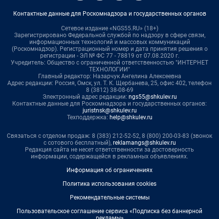
Контактные данные для Роскомнадзора и государственных органов
Сетевое издание «NGS55.RU» (18+)
Зарегистрировано Федеральной службой по надзору в сфере связи,
информационных технологий и массовых коммуникаций
(Роскомнадзор). Регистрационный номер и дата принятия решения о
регистрации - ЭЛ № ФС 77 - 78819 от 07.08.2020 г.
Учредитель: Общество с ограниченной ответственностью "ИНТЕРНЕТ
ТЕХНОЛОГИИ"
Главный редактор: Назарчук Ангелина Алексеевна
Адрес редакции: Россия, Омск, ул. Т. К. Щербанева, 25, офис 402, телефон
8 (3812) 38-08-69
Электронный адрес редакции:
ngs55@shkulev.ru
Контактные данные для Роскомнадзора и государственных органов:
juristnsk@shkulev.ru
Техподдержка:
help@shkulev.ru
Связаться с отделом продаж: 8 (383) 212-52-52, 8 (800) 200-03-83 (звонок
с сотового бесплатный),
reklamangs@shkulev.ru
Редакция сайта не несет ответственности за достоверность
информации, содержащейся в рекламных объявлениях.
Информация об ограничениях
Политика использования cookies
Рекомендательные системы
Пользовательское соглашение сервиса «Подписка без баннерной
рекламы»