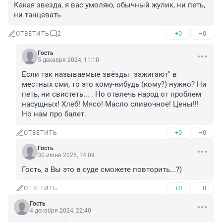
Какая звезда, я вас умоляю, обычный жулик, ни петь, 
ни танцевать
+0
–0
ОТВЕТИТЬ
2
Гость
5 декабря 2024, 11:10
Если так называемые звёзды "зажигают" в 
местных сми, то это кому-нибудь (кому?) нужно? Ни 
петь, ни свистеть... . Но отвлечь народ от проблем 
насущных! Хлеб! Мясо! Масло сливочное! Цены!!! 
Но нам про балет.
+0
–0
ОТВЕТИТЬ
Гость
30 июня 2025, 14:09
Гость, а Вы это в суде сможете повторить...?)
+0
–0
ОТВЕТИТЬ
Гость
4 декабря 2024, 22:40