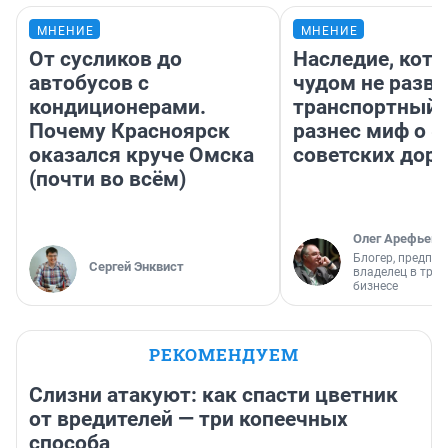
МНЕНИЕ
МНЕНИЕ
От сусликов до
Наследие, кото
автобусов с
чудом не разва
кондиционерами.
транспортный 
Почему Красноярск
разнес миф о 
оказался круче Омска
советских доро
(почти во всём)
Олег Арефьев
Блогер, предпри
Сергей Энквист
владелец в тра
бизнесе
РЕКОМЕНДУЕМ
Слизни атакуют: как спасти цветник
от вредителей — три копеечных
способа