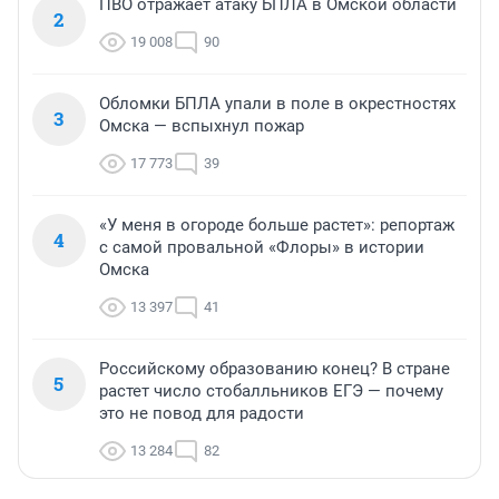
ПВО отражает атаку БПЛА в Омской области
2
19 008
90
Обломки БПЛА упали в поле в окрестностях
3
Омска — вспыхнул пожар
17 773
39
«У меня в огороде больше растет»: репортаж
4
с самой провальной «Флоры» в истории
Омска
13 397
41
Российскому образованию конец? В стране
5
растет число стобалльников ЕГЭ — почему
это не повод для радости
13 284
82