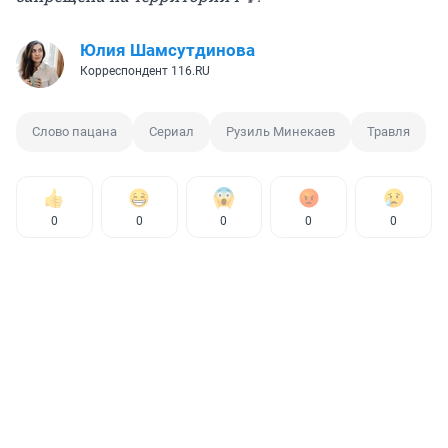
Юлия Шамсутдинова
Корреспондент 116.RU
Слово пацана
Сериал
Рузиль Минекаев
Травля
0
0
0
0
0