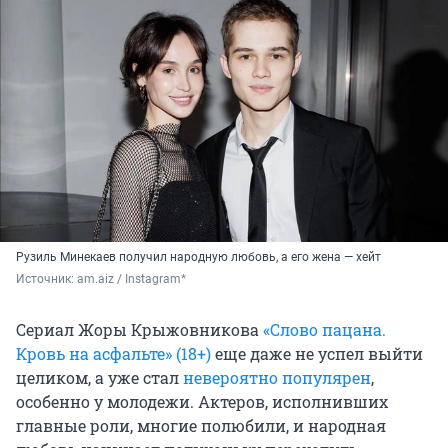
Рузиль Минекаев получил народную любовь, а его жена — хейт
Источник: 
am.aiz / Instagram*
Сериал Жоры Крыжовникова
«Слово пацана.
Кровь на асфальте» (18+)
еще даже не успел выйти
целиком, а уже стал
невероятно популярен
,
особенно у молодежи. Актеров, исполнивших
главные роли, многие полюбили, и народная