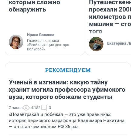
который сложно
Путешественн
обнаружить
проехали 2000
километров по 
машине — стои
того
Ирина Волкова
Главврач клиники
Екатерина Лит
«Реабилитация доктора
Волковой»
РЕКОМЕНДУЕМ
Ученый в изгнании: какую тайну
хранит могила профессора уфимского
вуза, которого обожали студенты
7 часов
4 182
3
«Позавтракал и побежал — это уже привычка»:
история пермского марафонца Владимира Никитина
— он стал чемпионом РФ 35 раз