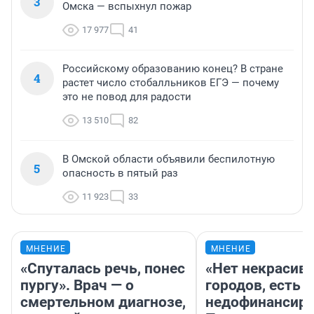
3
Омска — вспыхнул пожар
17 977
41
Российскому образованию конец? В стране
4
растет число стобалльников ЕГЭ — почему
это не повод для радости
13 510
82
В Омской области объявили беспилотную
5
опасность в пятый раз
11 923
33
МНЕНИЕ
МНЕНИЕ
«Спуталась речь, понес
«Нет некрасив
пургу». Врач — о
городов, есть
смертельном диагнозе,
недофинансиро