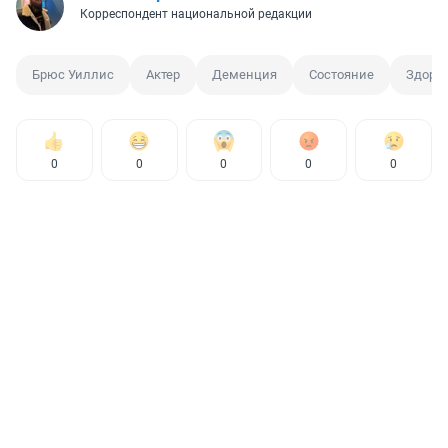
Корреспондент национальной редакции
Брюс Уиллис
Актер
Деменция
Состояние
Здоро
0
0
0
0
0