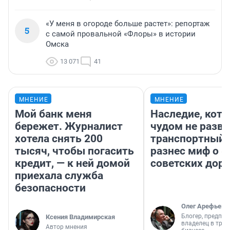
«У меня в огороде больше растет»: репортаж
5
с самой провальной «Флоры» в истории
Омска
13 071
41
МНЕНИЕ
МНЕНИЕ
Мой банк меня
Наследие, кото
бережет. Журналист
чудом не разва
хотела снять 200
транспортный 
тысяч, чтобы погасить
разнес миф о 
кредит, — к ней домой
советских доро
приехала служба
безопасности
Олег Арефьев
Блогер, предпри
Ксения Владимирская
владелец в тра
Автор мнения