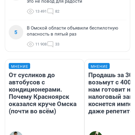
это не повод для радости
13 491
82
В Омской области объявили беспилотную
5
опасность в пятый раз
11 908
33
МНЕНИЕ
МНЕНИЕ
От сусликов до
Продашь за 300
автобусов с
возьмут с 4000
кондиционерами.
нам готовит н
Почему Красноярск
налоговый зако
оказался круче Омска
коснется импор
(почти во всём)
даже репетито