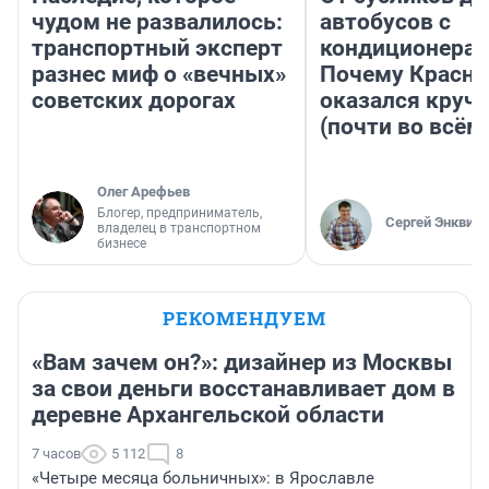
чудом не развалилось:
автобусов с
транспортный эксперт
кондиционерам
разнес миф о «вечных»
Почему Красно
советских дорогах
оказался круч
(почти во всём
Олег Арефьев
Блогер, предприниматель,
Сергей Энквист
владелец в транспортном
бизнесе
РЕКОМЕНДУЕМ
«Вам зачем он?»: дизайнер из Москвы
за свои деньги восстанавливает дом в
деревне Архангельской области
7 часов
5 112
8
«Четыре месяца больничных»: в Ярославле