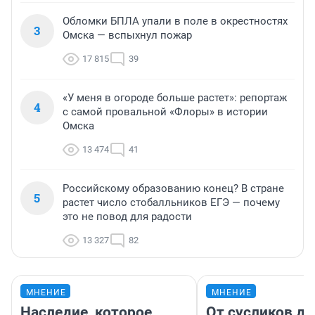
Обломки БПЛА упали в поле в окрестностях
3
Омска — вспыхнул пожар
17 815
39
«У меня в огороде больше растет»: репортаж
4
с самой провальной «Флоры» в истории
Омска
13 474
41
Российскому образованию конец? В стране
5
растет число стобалльников ЕГЭ — почему
это не повод для радости
13 327
82
МНЕНИЕ
МНЕНИЕ
Наследие, которое
От сусликов до