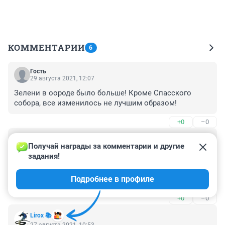
КОММЕНТАРИИ
6
Гость
29 августа 2021, 12:07
Зелени в оороде было больше! Кроме Спасского 
собора, все изменилось не лучшим образом!
+0
–0
Гость
28 августа 2021, 08:24
Получай награды за комментарии и другие 
задания!
За тридцать лет очень небольшие изменения... Китай 
за этот же срок из страны третьего мира стал 
Подробнее в профиле
великой державой....
+0
–0
Lirox 📚