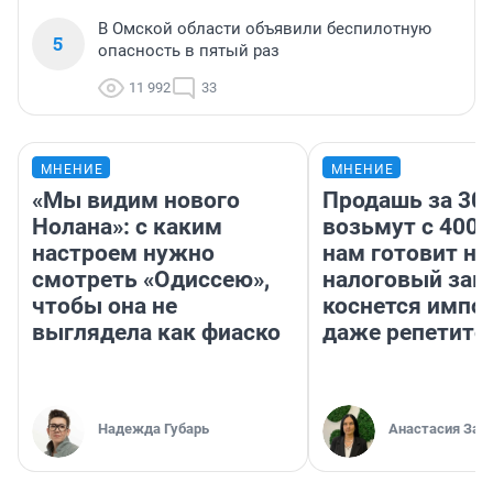
В Омской области объявили беспилотную
5
опасность в пятый раз
11 992
33
МНЕНИЕ
МНЕНИЕ
«Мы видим нового
Продашь за 300
Нолана»: с каким
возьмут с 4000
настроем нужно
нам готовит н
смотреть «Одиссею»,
налоговый зако
чтобы она не
коснется импор
выглядела как фиаско
даже репетито
Надежда Губарь
Анастасия Зав