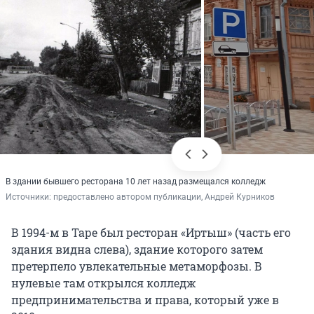
В здании бывшего ресторана 10 лет назад размещался колледж
Источники: 
предоставлено автором публикации, Андрей Курников
В 1994-м в Таре был ресторан «Иртыш» (часть его
здания видна слева), здание которого затем
претерпело увлекательные метаморфозы. В
нулевые там открылся колледж
предпринимательства и права, который уже в