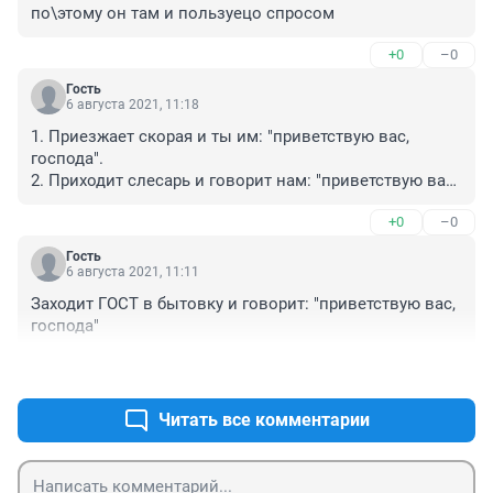
по\этому он там и пользуецо спросом
+0
–0
Гость
6 августа 2021, 11:18
1. Приезжает скорая и ты им: "приветствую вас, 
господа".

2. Приходит слесарь и говорит нам: "приветствую вас, 
господа".

+0
–0
3. Пенсионерам у подъезда: а "приветствую вас, 
господа"

Гость
4. а "приветствую вас, господа, к кому мне обратиться 
6 августа 2021, 11:11
по вопросу...".

Заходит ГОСТ в бытовку и говорит: "приветствую вас, 
Простое "Добрый день", "Здравствуйте" - тепер 
господа"
моветон что-ли? И осталось безграмотное "Привет 
всем" или правильное "приветствую вас, господа"?

+0
–0
 Как что напишут, только успевай удивляться.
Читать все комментарии