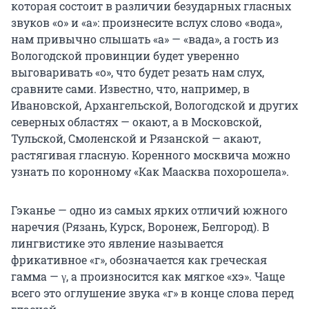
которая состоит в различии безударных гласных
звуков «о» и «а»: произнесите вслух слово «вода»,
нам привычно слышать «а» — «вада», а гость из
Вологодской провинции будет уверенно
выговаривать «о», что будет резать нам слух,
сравните сами. Известно, что, например, в
Ивановской, Архангельской, Вологодской и других
северных областях — окают, а в Московской,
Тульской, Смоленской и Рязанской — акают,
растягивая гласную. Коренного москвича можно
узнать по коронному «Как Маасква похорошела».
Гэканье — одно из самых ярких отличий южного
наречия (Рязань, Курск, Воронеж, Белгород). В
лингвистике это явление называется
фрикативное «г», обозначается как греческая
гамма — γ, а произносится как мягкое «хэ». Чаще
всего это оглушение звука «г» в конце слова перед