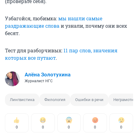
(проверьте себя).
Узбагойся, любимка:
мы нашли самые
раздражающие слова
и узнали, почему они всех
бесят.
Тест для разборчивых:
11 пар слов, значения
которых все путают
.
Алёна Золотухина
Журналист НГС
Лингвистика
Филология
Ошибки в речи
Неграмотная
0
0
0
0
0