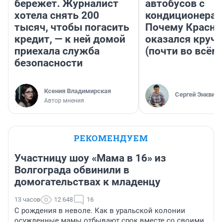
бережет. Журналист
автобусов с
хотела снять 200
кондиционерам
тысяч, чтобы погасить
Почему Красно
кредит, — к ней домой
оказался круч
приехала служба
(почти во всём
безопасности
Ксения Владимирская
Сергей Энквист
Автор мнения
РЕКОМЕНДУЕМ
Участницу шоу «Мама в 16» из
Волгограда обвинили в
домогательствах к младенцу
13 часов
12 648
16
С рождения в неволе. Как в уральской колонии
осужденные мамы отбывают срок вместе со своими