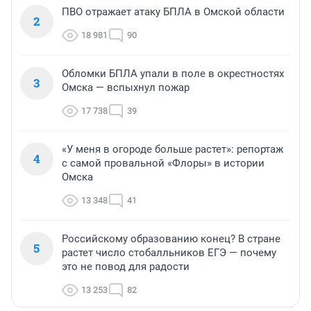
ПВО отражает атаку БПЛА в Омской области
2
18 981
90
Обломки БПЛА упали в поле в окрестностях
3
Омска — вспыхнул пожар
17 738
39
«У меня в огороде больше растет»: репортаж
4
с самой провальной «Флоры» в истории
Омска
13 348
41
Российскому образованию конец? В стране
5
растет число стобалльников ЕГЭ — почему
это не повод для радости
13 253
82