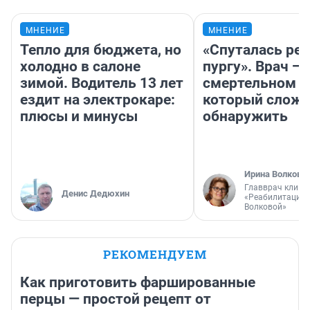
МНЕНИЕ
МНЕНИЕ
Тепло для бюджета, но
«Спуталась реч
холодно в салоне
пургу». Врач — 
зимой. Водитель 13 лет
смертельном д
ездит на электрокаре:
который слож
плюсы и минусы
обнаружить
Ирина Волкова
Главврач клини
Денис Дедюхин
«Реабилитация 
Волковой»
РЕКОМЕНДУЕМ
Как приготовить фаршированные
перцы — простой рецепт от