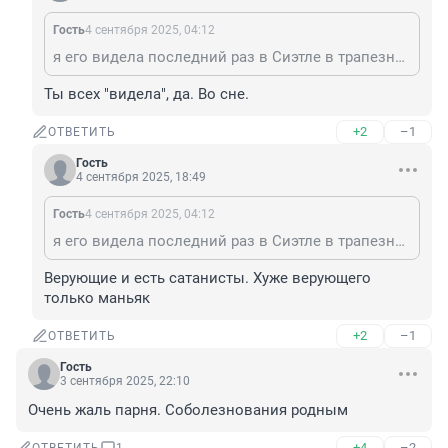
Гость
4 сентября 2025, 04:12
я его видела последний раз в Сиэтле в трапезной Храма, это был православный , верующий человек, что то не заладилось с работой , и он сказал, что переезжает из Сиэтла в Орегон, потому что там дешевле жить, был грустный. Затем о нём не слышала и эта новость ошарашила, как он оказался на этом оккультном фестивале? Может быть сатанисты прознали о том, что он православный и убили его? все может быть!
Ты всех "видела", да. Во сне.
+2
–1
ОТВЕТИТЬ
Гость
4 сентября 2025, 18:49
Гость
4 сентября 2025, 04:12
я его видела последний раз в Сиэтле в трапезной Храма, это был православный , верующий человек, что то не заладилось с работой , и он сказал, что переезжает из Сиэтла в Орегон, потому что там дешевле жить, был грустный. Затем о нём не слышала и эта новость ошарашила, как он оказался на этом оккультном фестивале? Может быть сатанисты прознали о том, что он православный и убили его? все может быть!
Верующие и есть сатанисты. Хуже верующего 
только маньяк
+2
–1
ОТВЕТИТЬ
Гость
3 сентября 2025, 22:10
Очень жаль парня. Соболезнования родным
+4
–2