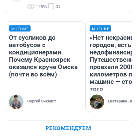
11 896
33
МНЕНИЕ
МНЕНИЕ
От сусликов до
«Нет некрасив
автобусов с
городов, есть
кондиционерами.
недофинансиро
Почему Красноярск
Путешественн
оказался круче Омска
проехали 2000
(почти во всём)
километров по 
машине — стои
того
Сергей Энквист
Екатерина Лит
РЕКОМЕНДУЕМ