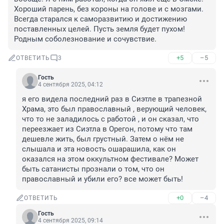
Хороший парень, без короны на голове и с мозгами. 
Всегда старался к саморазвитию и достижению 
поставленных целей. Пусть земля будет пухом! 
Родным соболезнование и сочувствие.
+5
–5
ОТВЕТИТЬ
3
Гость
4 сентября 2025, 04:12
я его видела последний раз в Сиэтле в трапезной 
Храма, это был православный , верующий человек, 
что то не заладилось с работой , и он сказал, что 
переезжает из Сиэтла в Орегон, потому что там 
дешевле жить, был грустный. Затем о нём не 
слышала и эта новость ошарашила, как он 
оказался на этом оккультном фестивале? Может 
быть сатанисты прознали о том, что он 
православный и убили его? все может быть!
+0
–4
ОТВЕТИТЬ
Гость
4 сентября 2025, 09:14