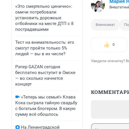
Мария 
«Это смертельно цинично»:
Внештатный
омичи потребовали
установить дорожные
отбойники на месте ДТП с 8
Военкомат
По
пострадавшими
Тест на внимательность: его
0
смогут пройти только 5%
людей — вы в их числе?
Увидели опечатку? В
Рэпер GAZAN сегодня
бесплатно выступит в Омске
— во сколько начнется
концерт
КОММЕНТАР
«Теперь мы семья!» Клава
Кока сыграла тайную свадьбу
с богатым блогером. В какую
сумму всё обошлось
На Ленинградской