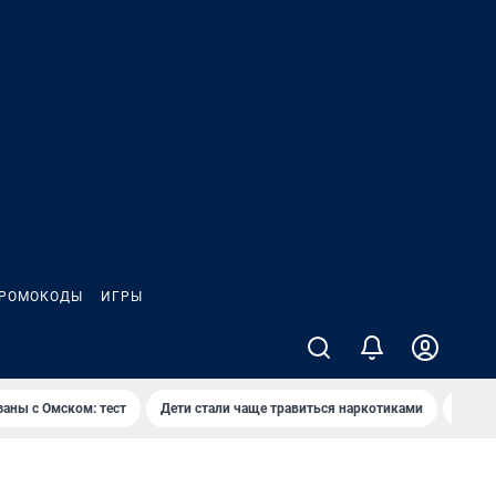
РОМОКОДЫ
ИГРЫ
заны с Омском: тест
Дети стали чаще травиться наркотиками
Появя