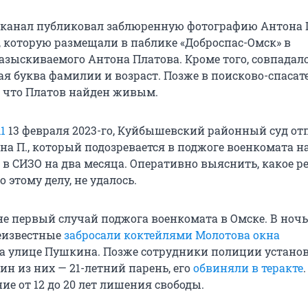
-канал публиковал заблюренную фотографию Антона 
й, которую размещали в паблике «Доброспас-Омск» в
азыскиваемого Антона Платова. Кроме того, совпадал
я буква фамилии и возраст. Позже в поисково-спаса
, что Платов найден живым.
1
13 февраля 2023-го, Куйбышевский районный суд от
на П., который подозревается в поджоге военкомата н
 в СИЗО на два месяца. Оперативно выяснить, какое 
 этому делу, не удалось.
е первый случай поджога военкомата в Омске. В ночь
неизвестные
забросали коктейлями Молотова окна
а улице Пушкина. Позже сотрудники полиции устано
н из них — 21-летний парень, его
обвиняли в теракте
ие от 12 до 20 лет лишения свободы.