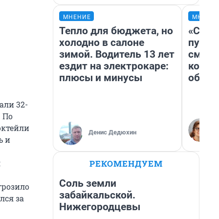
МНЕНИЕ
МНЕНИ
Тепло для бюджета, но
«Спут
холодно в салоне
пургу»
зимой. Водитель 13 лет
смерт
ездит на электрокаре:
котор
плюсы и минусы
обнар
али 32-
 По
октейли
Денис Дедюхин
ь и
РЕКОМЕНДУЕМ
л
Соль земли
грозило
забайкальской.
лся за
Нижегородцевы