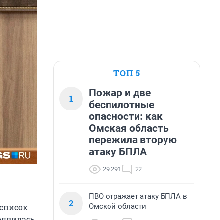
ТОП 5
Пожар и две
1
беспилотные
опасности: как
Омская область
пережила вторую
атаку БПЛА
29 291
22
ПВО отражает атаку БПЛА в
2
Омской области
 список
оявилась