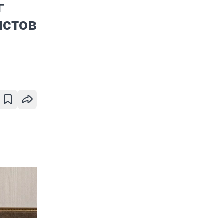
г
истов