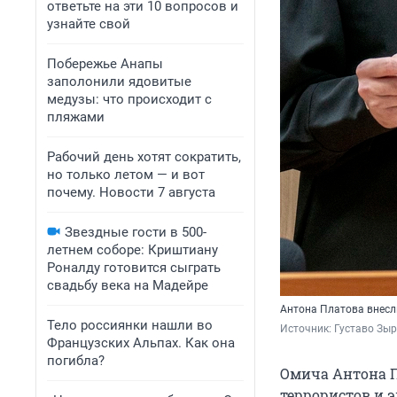
ответьте на эти 10 вопросов и
узнайте свой
Побережье Анапы
заполонили ядовитые
медузы: что происходит с
пляжами
Рабочий день хотят сократить,
но только летом — и вот
почему. Новости 7 августа
Звездные гости в 500-
летнем соборе: Криштиану
Роналду готовится сыграть
свадьбу века на Мадейре
Антона Платова внесл
Тело россиянки нашли во
Источник: 
Густаво Зыр
Французских Альпах. Как она
погибла?
Омича Антона П
террористов и 