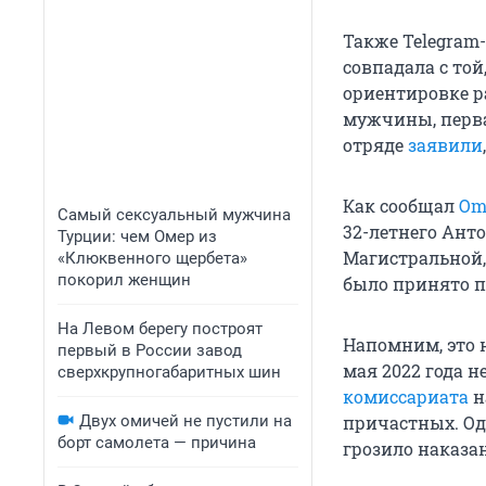
Также Telegram
совпадала с то
ориентировке р
мужчины, перва
отряде
заявили
Как сообщал
Om
Самый сексуальный мужчина
32-летнего Анто
Турции: чем Омер из
Магистральной,
«Клюквенного щербета»
покорил женщин
было принято по
На Левом берегу построят
Напомним, это н
первый в России завод
мая 2022 года 
сверхкрупногабаритных шин
комиссариата
н
Двух омичей не пустили на
причастных. Оди
борт самолета — причина
грозило наказан