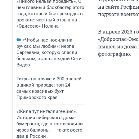
«Никого нельзя победить». О
на сайте Росфи
чем главный блокбастер этого
года, который бьет рекорды в
поджоге военко
прокате: честный отзыв на
«Одиссею» Нолана
В апреле 2023 
«Доброспас-Омс
«Чтобы нас носили на
вышел из дома 
ручках, мы любим»: нерпа
Сергеевна, которую спасли
фотографию.
бельком, стала звездой Сети.
Видео
Тигры на пляже и 300 оленей
в дикой природе: топ-24
самых красивых бухт
Приморского края
«Жила тут интеллигенция».
История сибирского дома-
бумеранга, где в гости ходили
через балконы, — таких всего
два в России