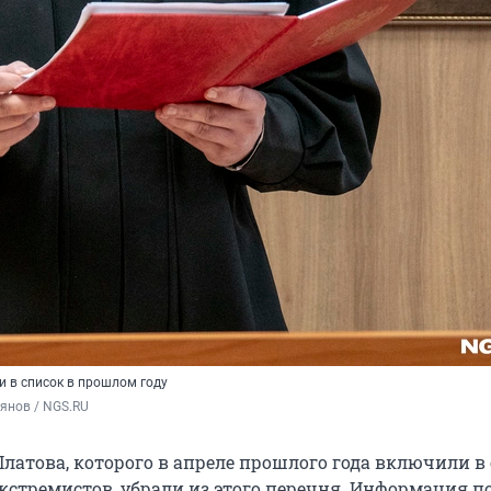
и в список в прошлом году
янов / NGS.RU
латова, которого в апреле прошлого года включили в
экстремистов, убрали из этого перечня. Информация п