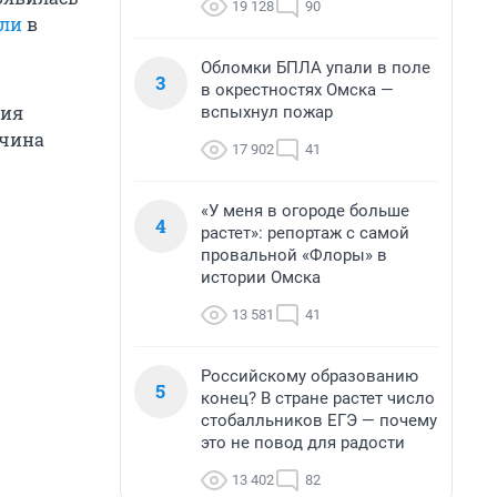
19 128
90
ли
в
Обломки БПЛА упали в поле
3
в окрестностях Омска —
ция
вспыхнул пожар
жчина
17 902
41
«У меня в огороде больше
4
растет»: репортаж с самой
провальной «Флоры» в
истории Омска
13 581
41
Российскому образованию
5
конец? В стране растет число
стобалльников ЕГЭ — почему
это не повод для радости
13 402
82