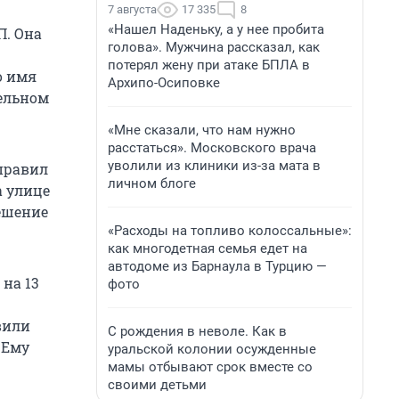
7 августа
17 335
8
«Нашел Наденьку, а у нее пробита
П. Она
голова». Мужчина рассказал, как
потерял жену при атаке БПЛА в
о имя
Архипо-Осиповке
тельном
«Мне сказали, что нам нужно
расстаться». Московского врача
уволили из клиники из-за мата в
правил
личном блоге
а улице
решение
«Расходы на топливо колоссальные»:
как многодетная семья едет на
автодоме из Барнаула в Турцию —
 на 13
фото
вили
С рождения в неволе. Как в
. Ему
уральской колонии осужденные
мамы отбывают срок вместе со
своими детьми