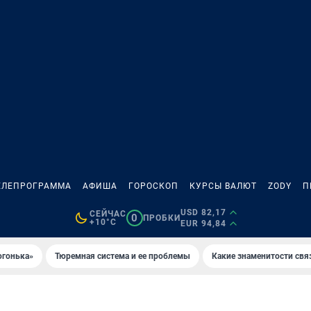
ЕЛЕПРОГРАММА
АФИША
ГОРОСКОП
КУРСЫ ВАЛЮТ
ZODY
П
USD 82,17
СЕЙЧАС
0
ПРОБКИ
+10°C
EUR 94,84
огонька»
Тюремная система и ее проблемы
Какие знаменитости свя