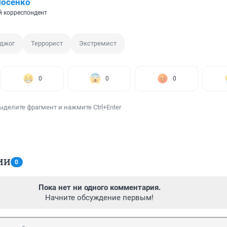
Носенко
 корреспондент
джог
Террорист
Экстремист
0
0
0
ыделите фрагмент и нажмите Ctrl+Enter
ИИ
0
Пока нет ни одного комментария.
Начните обсуждение первым!