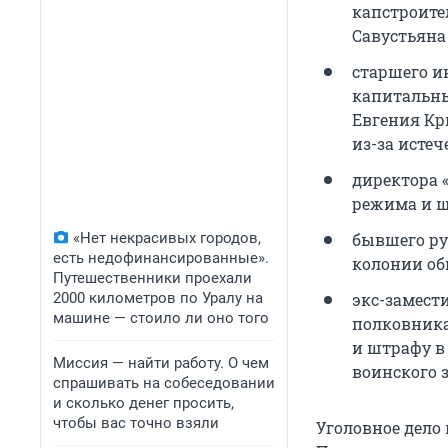
капстроите
Савустьяна 
старшего и
капитальны
Евгения Кр
из-за исте
директора 
режима и ш
«Нет некрасивых городов,
бывшего ру
есть недофинансированные».
колонии об
Путешественники проехали
2000 километров по Уралу на
экс-замест
машине — стоило ли оно того
полковника
и штрафу в
Миссия — найти работу. О чем
воинского 
спрашивать на собеседовании
и сколько денег просить,
чтобы вас точно взяли
Уголовное дело