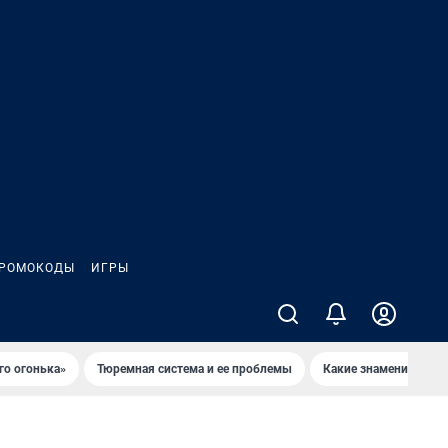
РОМОКОДЫ
ИГРЫ
го огонька»
Тюремная система и ее проблемы
Какие знаменитости 