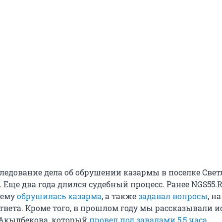
ледование дела об обрушении казармы в поселке Све
. Еще два года длился судебный процесс. Ранее NGS55.
чему
обрушилась казарма
, а также
задавал вопросы
, н
ответа. Кроме того, в прошлом году мы рассказывали 
 Акылбекова, который
провел под завалами 5,5 часа
.