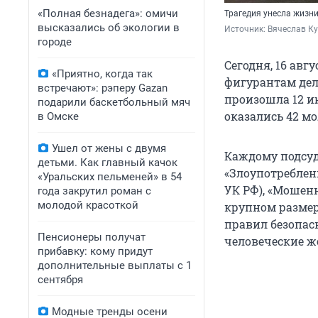
«Полная безнадега»: омичи
Трагедия унесла жизни
высказались об экологии в
Источник: 
Вячеслав К
городе
Сегодня, 16 авг
«Приятно, когда так
фигурантам дел
встречают»: рэперу Gazan
произошла 12 ию
подарили баскетбольный мяч
оказались 42 мо
в Омске
Ушел от жены с двумя
Каждому подсуд
детьми. Как главный качок
«Злоупотреблени
«Уральских пельменей» в 54
УК РФ), «Мошен
года закрутил роман с
молодой красоткой
крупном размере»
правил безопас
Пенсионеры получат
человеческие ж
прибавку: кому придут
дополнительные выплаты с 1
сентября
Модные тренды осени