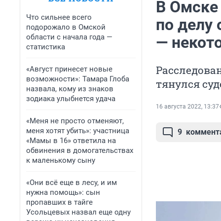
В Омске
Что сильнее всего
по делу
подорожало в Омской
области с начала года —
— некото
статистика
Расследован
«Август принесет новые
возможности»: Тамара Глоба
тянулся су
назвала, кому из знаков
зодиака улыбнется удача
16 августа 2022, 13:37
«Меня не просто отменяют,
меня хотят убить»: участница
9
коммент
«Мамы в 16» ответила на
обвинения в домогательствах
к маленькому сыну
«Они всё еще в лесу, и им
нужна помощь»: сын
пропавших в тайге
Усольцевых назвал еще одну