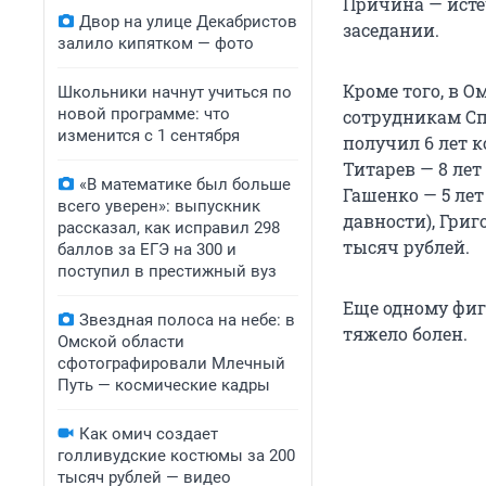
Причина — исте
Двор на улице Декабристов
заседании.
залило кипятком — фото
Кроме того, в 
Школьники начнут учиться по
новой программе: что
сотрудникам Сп
изменится с 1 сентября
получил 6 лет 
Титарев — 8 ле
«В математике был больше
Гашенко — 5 лет
всего уверен»: выпускник
давности), Гри
рассказал, как исправил 298
тысяч рублей.
баллов за ЕГЭ на 300 и
поступил в престижный вуз
Еще одному фиг
Звездная полоса на небе: в
тяжело болен.
Омской области
сфотографировали Млечный
Путь — космические кадры
Как омич создает
голливудские костюмы за 200
тысяч рублей — видео