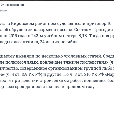
 24 десантников
умпан
уста, в Кировском районном суде вынесли приговор 10
а об обрушении казармы в поселке Светлом. Трагедия
ля 2015 года в 242-м учебном центре ВДВ. Тогда под 
лодых десантника, 24 из них погибли.
имому вменяли по несколько уголовных статей. Сред
е полномочиями, повлекшее тяжкие последствия» (ч. 2
ничество, совершенное организованной группой либо 
 (ч. 4 ст. 159 УК РФ) и другие. По ч. 3 ст. 216 УК РФ «
ности при ведении строительных работ, повлекшее бо
ертвы» срок давности вышел в прошлом году.