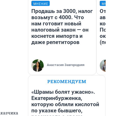
МНЕНИЕ
МНЕНИ
Продашь за 3000, налог
От су
возьмут с 4000. Что
автоб
нам готовит новый
конди
налоговый закон — он
Почем
коснется импорта и
оказа
даже репетиторов
(почти
Анастасия Завгородняя
РЕКОМЕНДУЕМ
«Шрамы болят ужасно».
Екатеринбурженка,
которую облили кислотой
по указке бывшего,
аказчика