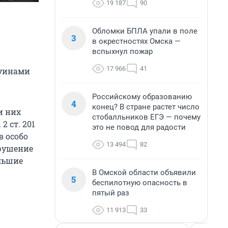
19 187
90
Обломки БПЛА упали в поле
3
в окрестностях Омска —
вспыхнул пожар
17 966
41
руинами
Российскому образованию
4
конец? В стране растет число
и них
стобалльников ЕГЭ — почему
 ст. 201
это не повод для радости
в особо
13 494
82
Нарушение
льшие
В Омской области объявили
5
беспилотную опасность в
пятый раз
11 913
33