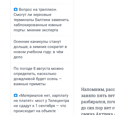
Вопрос на триллион.
Смогут ли зерновые
терминалы Балтики заменить
заблокированные южные
порты: мнение эксперта
Осенние каникулы станут
дольше, а зимние сократят в
новом учебном году: в чём
дело
По погоде 8 августа можно
определить, насколько
дождливой будет осень —
важные приметы
Напомним, расс
заняло пять лет
«Материалов нет, зарплату
не платят»: мост у Телецентра
разбирался, по
не сдадут к 1 сентября — что
до сих пор нет 
происходит на объекте
омича Актлека