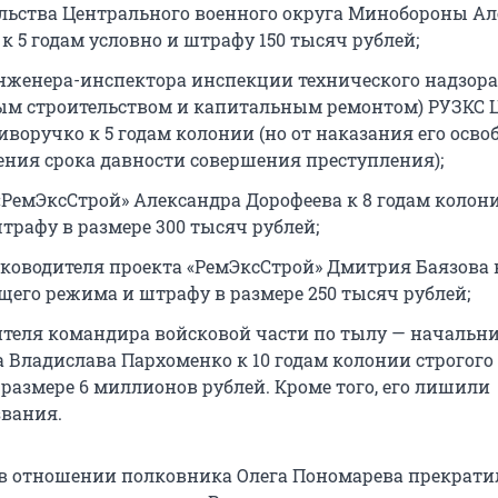
льства Центрального военного округа Минобороны А
к 5 годам условно и штрафу 150 тысяч рублей;
нженера-инспектора инспекции технического надзора 
м строительством и капитальным ремонтом) РУЗКС 
иворучко к 5 годам колонии (но от наказания его осво
чения срока давности совершения преступления);
«РемЭксСтрой» Александра Дорофеева к 8 годам колон
трафу в размере 300 тысяч рублей;
ководителя проекта «РемЭксСтрой» Дмитрия Баязова к
щего режима и штрафу в размере 250 тысяч рублей;
ителя командира войсковой части по тылу — начальни
 Владислава Пархоменко к 10 годам колонии строгог
 размере 6 миллионов рублей. Кроме того, его лишили
звания.
 в отношении полковника Олега Пономарева прекрати