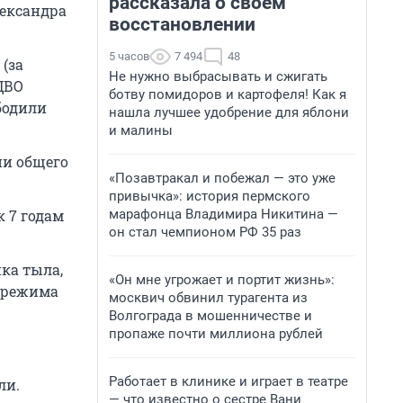
рассказала о своем
лександра
восстановлении
5 часов
7 494
48
(за
Не нужно выбрасывать и сжигать
ЦВО
ботву помидоров и картофеля! Как я
бодили
нашла лучшее удобрение для яблони
и малины
ии общего
«Позавтракал и побежал — это уже
привычка»: история пермского
марафонца Владимира Никитина —
 7 годам
он стал чемпионом РФ 35 раз
ка тыла,
«Он мне угрожает и портит жизнь»:
о режима
москвич обвинил турагента из
Волгограда в мошенничестве и
пропаже почти миллиона рублей
Работает в клинике и играет в театре
ли.
— что известно о сестре Вани