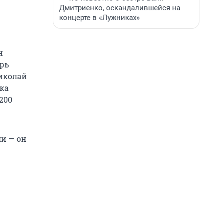
Дмитриенко, оскандалившейся на
концерте в «Лужниках»
н
орь
Николай
ока
200
ли — он