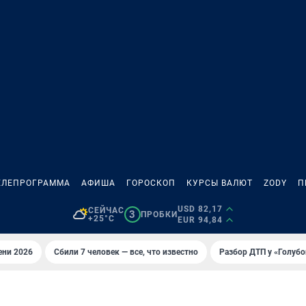
ЕЛЕПРОГРАММА
АФИША
ГОРОСКОП
КУРСЫ ВАЛЮТ
ZODY
П
USD 82,17
СЕЙЧАС
3
ПРОБКИ
+25°C
EUR 94,84
ени 2026
Сбили 7 человек — все, что известно
Разбор ДТП у «Голубо