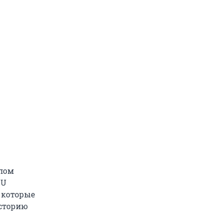
тлом
RU
а которые
историю