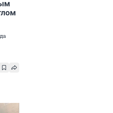
мым
тлом
ода