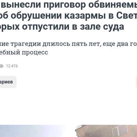
 вынесли приговор обвиняе
 об обрушении казармы в Све
рых отпустили в зале суда
ие трагедии длилось пять лет, еще два г
дебный процесс
12 476
ариев