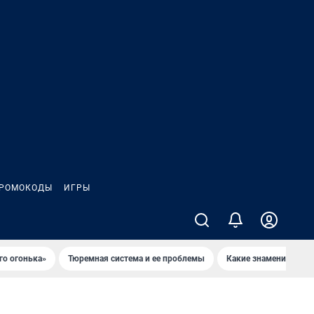
РОМОКОДЫ
ИГРЫ
го огонька»
Тюремная система и ее проблемы
Какие знаменитости 