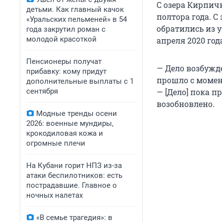
С озера Кирпичк
детьми. Как главный качок
полтора года. С
«Уральских пельменей» в 54
обратились из 
года закрутил роман с
молодой красоткой
апреля 2020 год
Пенсионеры получат
— Дело возбужд
прибавку: кому придут
прошло с момен
дополнительные выплаты с 1
сентября
— [Дело] пока п
возобновлено.
Модные тренды осени
2026: военные мундиры,
крокодиловая кожа и
огромные плечи
На Кубани горит НПЗ из-за
атаки беспилотников: есть
пострадавшие. Главное о
ночных налетах
«В семье трагедия»: в