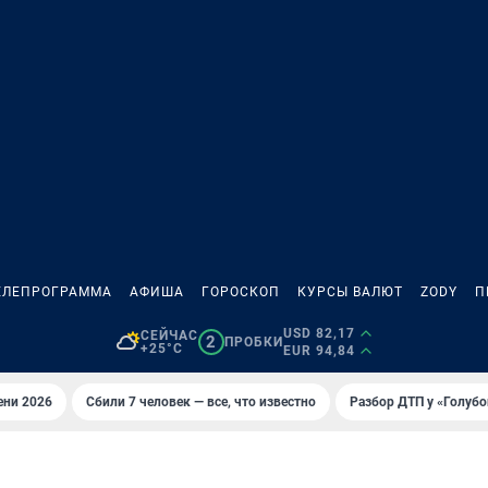
ЕЛЕПРОГРАММА
АФИША
ГОРОСКОП
КУРСЫ ВАЛЮТ
ZODY
П
USD 82,17
СЕЙЧАС
2
ПРОБКИ
+25°C
EUR 94,84
ени 2026
Сбили 7 человек — все, что известно
Разбор ДТП у «Голубо