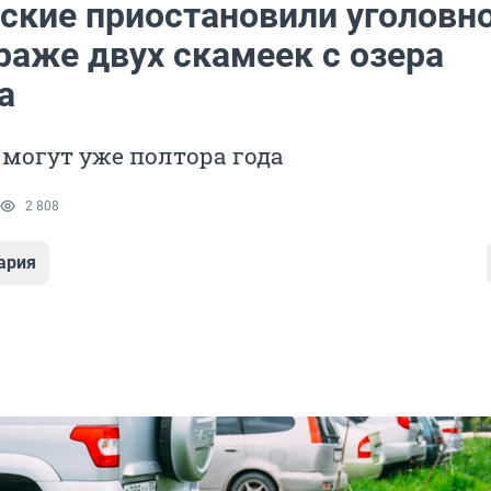
ские приостановили уголовн
раже двух скамеек с озера
а
 могут уже полтора года
2 808
ария