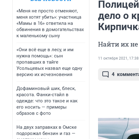
Полицей
«Меня не просто отменяют,
дело о к
меня хотят убить»: участница
«Мамы в 16» ответила на
Кирпичк
обвинения в домогательствах
к маленькому сыну
Найти их не
«Они всё еще в лесу, и им
нужна помощь»: сын
11 октября 2021, 17:38
пропавших в тайге
Усольцевых назвал еще одну
4
коммент
версию их исчезновения
Дофаминовый шик, блеск,
красота. Фанки-стайл в
одежде: что это такое и как
его носить — примеры
образов с фото
На двух заправках в Омске
подорожал бензин и газ —