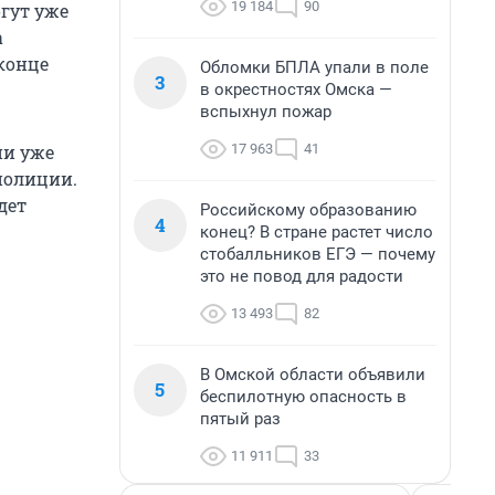
19 184
90
огут уже
а
конце
Обломки БПЛА упали в поле
3
в окрестностях Омска —
вспыхнул пожар
17 963
41
ни уже
полиции.
дет
Российскому образованию
4
конец? В стране растет число
стобалльников ЕГЭ — почему
это не повод для радости
13 493
82
В Омской области объявили
5
беспилотную опасность в
пятый раз
11 911
33