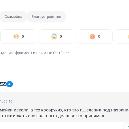
Скамейка
Благоустройство
0
0
0
ыделите фрагмент и нажмите Ctrl+Enter
ИИ
4
1, 06:40
ейки искали, а тех косоруких, кто это г....слепил под названи
 что их искать все знают кто делал и кто принимал