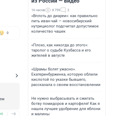
из России — видео
16 часов
8 759
2
«Вплоть до диареи»: как правильно
пить иван-чай — новосибирский
нутрициолог подсчитал допустимое
количество чашек
0
«Плохо, как никогда до этого»:
таролог о судьбе Кузбасса и его
жителей в августе
«Шрамы болят ужасно».
Екатеринбурженка, которую облили
кислотой по указке бывшего,
рассказала о своем восстановлении
Не нужно выбрасывать и сжигать
ем 
ботву помидоров и картофеля! Как я
нашла лучшее удобрение для яблони
и малины
+0
–0