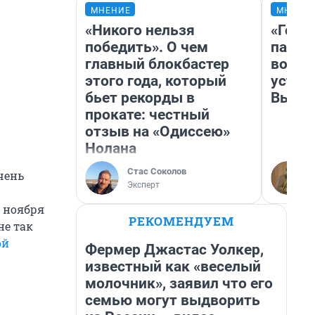
МНЕНИЕ
МНЕНИ
«Никого нельзя
«Горо
победить». О чем
папер
главный блокбастер
возму
этого года, который
устан
бьет рекорды в
Высоц
прокате: честный
отзыв на «Одиссею»
Нолана
Стас Соколов
чень
Эксперт
е ноября
РЕКОМЕНДУЕМ
не так
ой
Фермер Джастас Уолкер,
известный как «веселый
молочник», заявил что его
семью могут выдворить