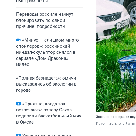
смотрим цены
Переводы россиян начнут
блокировать по одной
причине: подробности
«Минус — слишком много
спойлеров»: российский
ниндзя-скульптор снялся в
сериале «Дом Дракона».
Видео
«Полная безнадега»: омичи
высказались об экологии в
городе
«Приятно, когда так
встречают»: рэперу Gazan
подарили баскетбольный мяч
Заявление о краже по
в Омске
Источник: 
Елена Латы
Ушел от жены с двумя