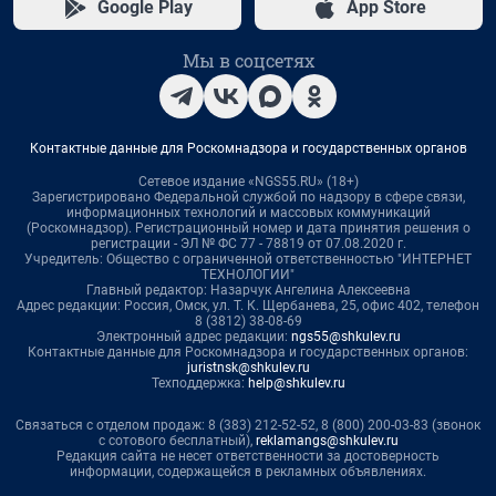
Google Play
App Store
Мы в соцсетях
Контактные данные для Роскомнадзора и государственных органов
Сетевое издание «NGS55.RU» (18+)
Зарегистрировано Федеральной службой по надзору в сфере связи,
информационных технологий и массовых коммуникаций
(Роскомнадзор). Регистрационный номер и дата принятия решения о
регистрации - ЭЛ № ФС 77 - 78819 от 07.08.2020 г.
Учредитель: Общество с ограниченной ответственностью "ИНТЕРНЕТ
ТЕХНОЛОГИИ"
Главный редактор: Назарчук Ангелина Алексеевна
Адрес редакции: Россия, Омск, ул. Т. К. Щербанева, 25, офис 402, телефон
8 (3812) 38-08-69
Электронный адрес редакции:
ngs55@shkulev.ru
Контактные данные для Роскомнадзора и государственных органов:
juristnsk@shkulev.ru
Техподдержка:
help@shkulev.ru
Связаться с отделом продаж: 8 (383) 212-52-52, 8 (800) 200-03-83 (звонок
с сотового бесплатный),
reklamangs@shkulev.ru
Редакция сайта не несет ответственности за достоверность
информации, содержащейся в рекламных объявлениях.