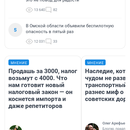
это не повод для радости
13 640
82
В Омской области объявили беспилотную
5
опасность в пятый раз
12 031
33
МНЕНИЕ
МНЕНИЕ
Продашь за 3000, налог
Наследие, кото
возьмут с 4000. Что
чудом не разва
нам готовит новый
транспортный 
налоговый закон — он
разнес миф о 
коснется импорта и
советских доро
даже репетиторов
Олег Арефьев
Блогер, предпри