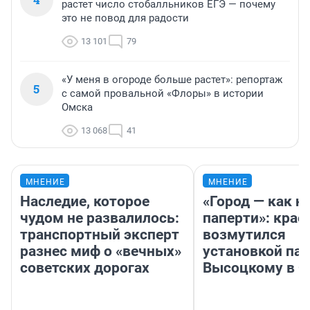
растет число стобалльников ЕГЭ — почему
это не повод для радости
13 101
79
«У меня в огороде больше растет»: репортаж
5
с самой провальной «Флоры» в истории
Омска
13 068
41
МНЕНИЕ
МНЕНИЕ
Наследие, которое
«Город — как н
чудом не развалилось:
паперти»: крае
транспортный эксперт
возмутился
разнес миф о «вечных»
установкой па
советских дорогах
Высоцкому в 