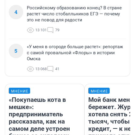
Российскому образованию конец? В стране
4
растет число стобалльников ЕГЭ — почему
это не повод для радости
13 101
79
«У меня в огороде больше растет»: репортаж
5
с самой провальной «Флоры» в истории
Омска
13 068
41
МНЕНИЕ
МНЕНИЕ
«Покупаешь кота в
Мой банк меня
мешке»:
бережет. Журн
предприниматель
хотела снять 2
рассказала, как на
тысяч, чтобы п
самом деле устроен
кредит, — к не