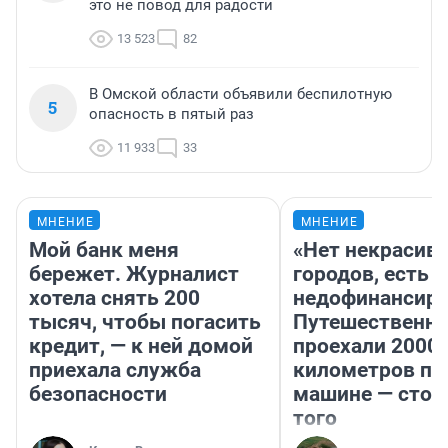
это не повод для радости
13 523
82
В Омской области объявили беспилотную
5
опасность в пятый раз
11 933
33
МНЕНИЕ
МНЕНИЕ
Мой банк меня
«Нет некрасив
бережет. Журналист
городов, есть
хотела снять 200
недофинансиро
тысяч, чтобы погасить
Путешественн
кредит, — к ней домой
проехали 2000
приехала служба
километров по 
безопасности
машине — стои
того