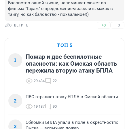
Баловство одной жизни, напоминает сюжет из 
фильма "Гараж" с предложением заселить макак в 
тайгу, но как баловство - похвальное!))
+0
–0
ОТВЕТИТЬ
ТОП 5
Пожар и две беспилотные
1
опасности: как Омская область
пережила вторую атаку БПЛА
29 434
22
ПВО отражает атаку БПЛА в Омской области
2
19 187
90
Обломки БПЛА упали в поле в окрестностях
3
Омска — вспыхнул пожар