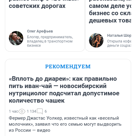
советских дорогах
самом деле ус
бизнес со скл
дешевых това
Олег Арефьев
Наталья Шорох
Блогер, предприниматель,
владелец в транспортном
Открыла кофейн
бизнесе
деньги соцразв
РЕКОМЕНДУЕМ
«Вплоть до диареи»: как правильно
пить иван-чай — новосибирский
нутрициолог подсчитал допустимое
количество чашек
1 час
1 134
6
Фермер Джастас Уолкер, известный как «веселый
молочник», заявил что его семью могут выдворить
из России — видео