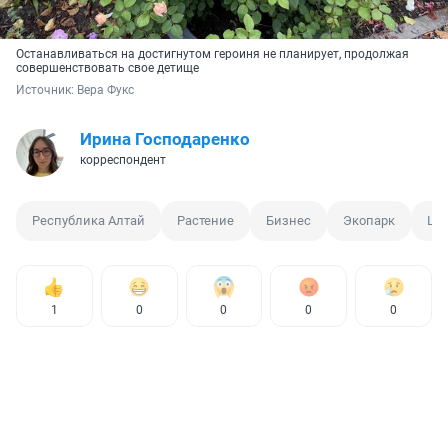
Останавливаться на достигнутом героиня не планирует, продолжая
совершенствовать свое детище
Источник: 
Вера Фукс
Ирина Господаренко
корреспондент
Республика Алтай
Растение
Бизнес
Экопарк
Цв
1
0
0
0
0