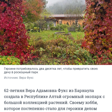
Героине потребовалось два десятка лет, чтобы превратить свою
дачу в роскошный парк
Источник: 
Вера Фукс
62-летняя Вера Адамовна Фукс из Барнаула
создала в Республике Алтай огромный экопарк с
большой коллекцией растений. Своему хобби,
которое постепенно стало для героини делом