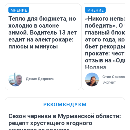
МНЕНИЕ
МНЕНИЕ
Тепло для бюджета, но
«Никого нельз
холодно в салоне
победить». О ч
зимой. Водитель 13 лет
главный блокб
ездит на электрокаре:
этого года, ко
плюсы и минусы
бьет рекорды 
прокате: честн
отзыв на «Оди
Нолана
Стас Соколов
Денис Дедюхин
Эксперт
РЕКОМЕНДУЕМ
Сезон черники в Мурманской области:
рецепт хрустящего ягодного