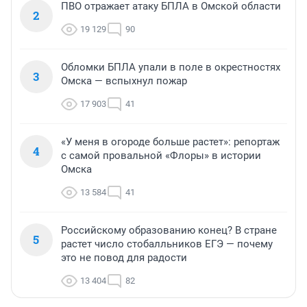
ПВО отражает атаку БПЛА в Омской области
2
19 129
90
Обломки БПЛА упали в поле в окрестностях
3
Омска — вспыхнул пожар
17 903
41
«У меня в огороде больше растет»: репортаж
4
с самой провальной «Флоры» в истории
Омска
13 584
41
Российскому образованию конец? В стране
5
растет число стобалльников ЕГЭ — почему
это не повод для радости
13 404
82