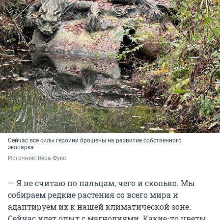
Сейчас все силы героини брошены на развитие собственного
экопарка
Источник: 
Вера Фукс
— Я не считаю по пальцам, чего и сколько. Мы
собираем редкие растения со всего мира и
адаптируем их к нашей климатической зоне.
Сейчас идет опыт с магнолиями. Какие-то цветы