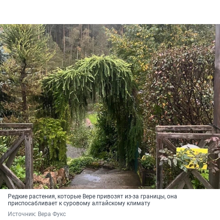
Редкие растения, которые Вере привозят из-за границы, она
приспосабливает к суровому алтайскому климату
Источник: 
Вера Фукс