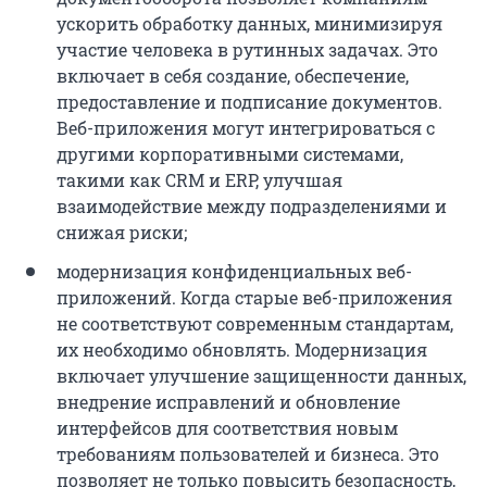
ускорить обработку данных, минимизируя
участие человека в рутинных задачах. Это
включает в себя создание, обеспечение,
предоставление и подписание документов.
Веб-приложения могут интегрироваться с
другими корпоративными системами,
такими как CRM и ERP, улучшая
взаимодействие между подразделениями и
снижая риски;
модернизация конфиденциальных веб-
приложений. Когда старые веб-приложения
не соответствуют современным стандартам,
их необходимо обновлять. Модернизация
включает улучшение защищенности данных,
внедрение исправлений и обновление
интерфейсов для соответствия новым
требованиям пользователей и бизнеса. Это
позволяет не только повысить безопасность,