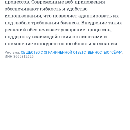
процессов. Современные веб-приложения
обеспечивают гибкость и удобство
использования, что позволяет адаптировать их
под любые требования бизнеса. Внедрение таких
решений обеспечивает ускорение процессов,
поддержку взаимодействия с клиентами и
повышение конкурентоспособности компании.
Реклама.
ОБЩЕСТВО С ОГРАНИЧЕННОЙ ОТВЕТСТВЕННОСТЬЮ "СЁРФ"
,
ИНН 3665812625