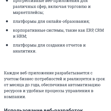
прогрессивные веб-приложения для
различных сфер, включая торговлю и
маркетплейсы;
платформы для онлайн-образования;
корпоративные системы, такие как ERP, CRM
и HRM;
платформы для создания отчетов и
аналитики.
Каждое веб-приложение разрабатывается с
учетом бизнес-потребностей и реализуется в срок
от месяца до года, обеспечивая автоматизацию
ресурсов и удобные процессы управления в
компании.
Использование веб-разработок