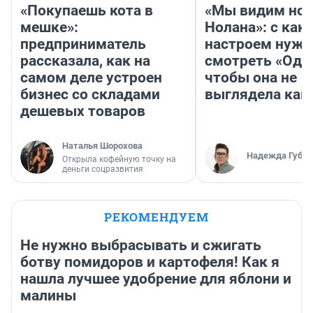
«Покупаешь кота в
«Мы видим нов
мешке»:
Нолана»: с как
предприниматель
настроем нужн
рассказала, как на
смотреть «Оди
самом деле устроен
чтобы она не
бизнес со складами
выглядела как
дешевых товаров
Наталья Шорохова
Надежда Губар
Открыла кофейную точку на
деньги соцразвития
РЕКОМЕНДУЕМ
Не нужно выбрасывать и сжигать
ботву помидоров и картофеля! Как я
нашла лучшее удобрение для яблони и
малины