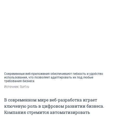
Современные веб-приложения обеспечивают гибкость и удобство
использования, что позволяет адаптировать их под любые
требования бизнеса
Источник: 
Surf.ru
В современном мире веб-разработка играет
ключевую роль в цифровом развитии бизнеса.
Компания стремится автоматизировать