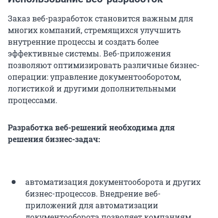
Заказ веб-разработок становится важным для
многих компаний, стремящихся улучшить
внутренние процессы и создать более
эффективные системы. Веб-приложения
позволяют оптимизировать различные бизнес-
операции: управление документооборотом,
логистикой и другими дополнительными
процессами.
Разработка веб-решений необходима для
решения бизнес-задач:
автоматизация документооборота и других
бизнес-процессов. Внедрение веб-
приложений для автоматизации
документооборота позволяет компаниям