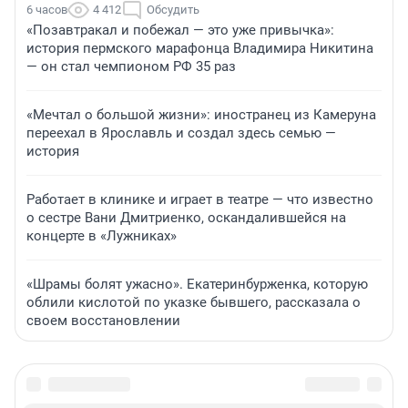
6 часов
4 412
Обсудить
«Позавтракал и побежал — это уже привычка»:
история пермского марафонца Владимира Никитина
— он стал чемпионом РФ 35 раз
«Мечтал о большой жизни»: иностранец из Камеруна
переехал в Ярославль и создал здесь семью —
история
Работает в клинике и играет в театре — что известно
о сестре Вани Дмитриенко, оскандалившейся на
концерте в «Лужниках»
«Шрамы болят ужасно». Екатеринбурженка, которую
облили кислотой по указке бывшего, рассказала о
своем восстановлении