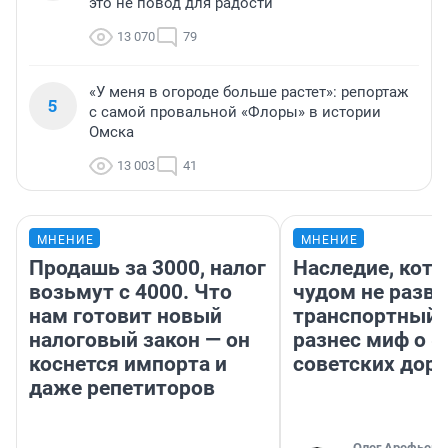
это не повод для радости
13 070
79
«У меня в огороде больше растет»: репортаж
5
с самой провальной «Флоры» в истории
Омска
13 003
41
МНЕНИЕ
МНЕНИЕ
Продашь за 3000, налог
Наследие, кото
возьмут с 4000. Что
чудом не разва
нам готовит новый
транспортный 
налоговый закон — он
разнес миф о 
коснется импорта и
советских доро
даже репетиторов
Олег Арефьев