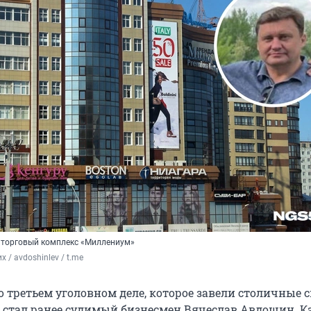
н торговый комплекс «Миллениум»
 / avdoshinlev / t.me
о третьем уголовном деле, которое завели столичные 
 стал ранее судимый бизнесмен Вячеслав Авдошин. К