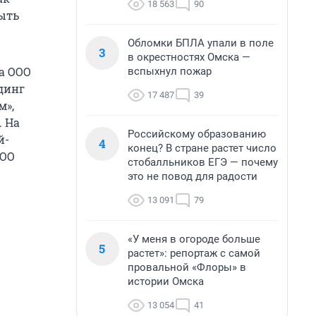
18 563
90
быть
Обломки БПЛА упали в поле
3
в окрестностях Омска —
а ООО
вспыхнул пожар
динг
17 487
39
м»,
. На
Российскому образованию
й-
4
конец? В стране растет число
ООО
стобалльников ЕГЭ — почему
это не повод для радости
13 091
79
«У меня в огороде больше
5
растет»: репортаж с самой
провальной «Флоры» в
истории Омска
13 054
41