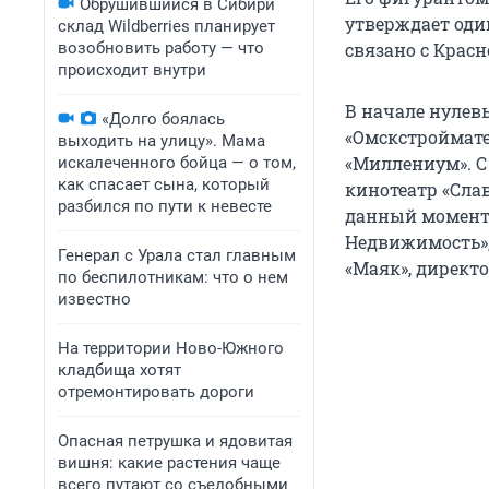
Обрушившийся в Сибири
утверждает оди
склад Wildberries планирует
возобновить работу — что
связано с Крас
происходит внутри
В начале нулев
«Долго боялась
«Омскстроймате
выходить на улицу». Мама
«Миллениум». С
искалеченного бойца — о том,
как спасает сына, который
кинотеатр «Слав
разбился по пути к невесте
данный момент 
Недвижимость»,
Генерал с Урала стал главным
«Маяк», директ
по беспилотникам: что о нем
известно
На территории Ново-Южного
кладбища хотят
отремонтировать дороги
Опасная петрушка и ядовитая
вишня: какие растения чаще
всего путают со съедобными