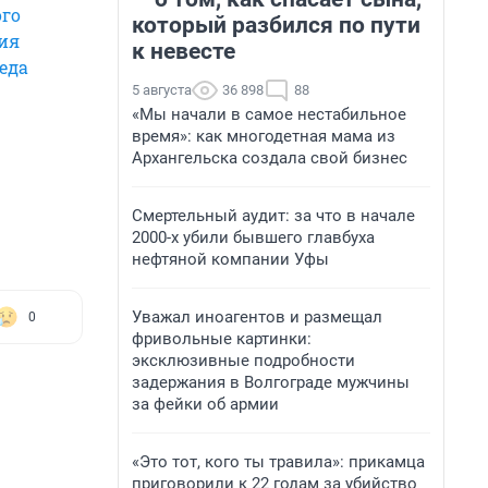
ого
который разбился по пути
ия
к невесте
еда
5 августа
36 898
88
«Мы начали в самое нестабильное
время»: как многодетная мама из
Архангельска создала свой бизнес
Смертельный аудит: за что в начале
2000-х убили бывшего главбуха
нефтяной компании Уфы
Уважал иноагентов и размещал
0
фривольные картинки:
эксклюзивные подробности
задержания в Волгограде мужчины
за фейки об армии
«Это тот, кого ты травила»: прикамца
приговорили к 22 годам за убийство