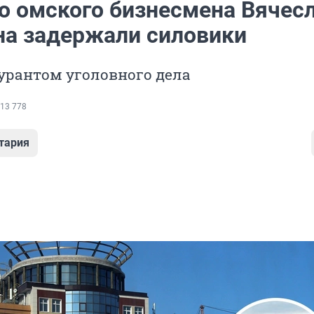
о омского бизнесмена Вячес
а задержали силовики
урантом уголовного дела
13 778
тария