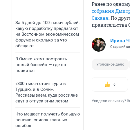
Ранее по одном
собрания Дмит
Саханя
. По дру
За 5 дней до 100 тысяч рублей:
правительства 
какую подработку предлагают
на Восточном экономическом
форуме и сколько за что
Ирина 
обещают
Старший ко
В Омске хотят построить
новый бассейн — где он
Уголовное дело
появится
«300 тысяч стоит тур и в
6
Турцию, и в Сочи».
Рассказываем, куда россияне
едут в отпуск этим летом
Увидели опечатку? В
Что мешает получать большую
пенсию: список главных
ошибок