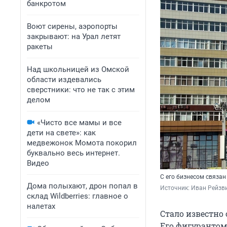
банкротом
Воют сирены, аэропорты
закрывают: на Урал летят
ракеты
Над школьницей из Омской
области издевались
сверстники: что не так с этим
делом
«Чисто все мамы и все
дети на свете»: как
медвежонок Момота покорил
буквально весь интернет.
Видео
С его бизнесом связа
Дома полыхают, дрон попал в
Источник: 
Иван Рейзвих
склад Wildberries: главное о
налетах
Стало известно 
Его фигурантом