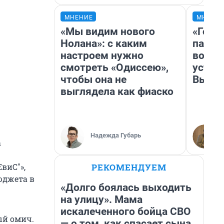
МНЕНИЕ
МНЕНИ
«Мы видим нового
«Горо
Нолана»: с каким
папер
настроем нужно
возму
смотреть «Одиссею»,
устан
чтобы она не
Высоц
выглядела как фиаско
Надежда Губарь
а
РЕКОМЕНДУЕМ
виС"»,
юджета в
«Долго боялась выходить
на улицу». Мама
искалеченного бойца СВО
ый омич.
— о том, как спасает сына,