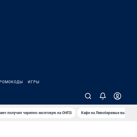
РОМОКОДЫ
ИГРЫ
мич получил черепно-мозговую на ОНПЗ
Кафе на Левобережье выгорело