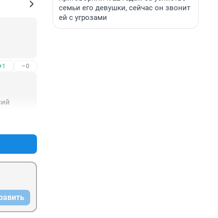
семьи его девушки, сейчас он звонит
ей с угрозами
+1
–0
лий
+4
–0
равить