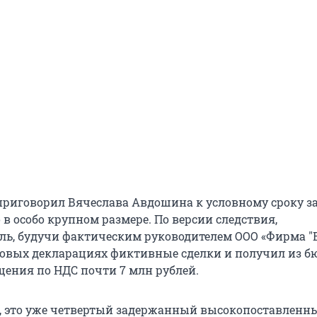
д приговорил Вячеслава Авдошина к условному сроку з
в особо крупном размере. По версии следствия,
ь, будучи фактическим руководителем ООО «Фирма "Е
говых декларациях фиктивные сделки и получил из б
щения по НДС почти 7 млн рублей.
я, это уже четвертый задержанный высокопоставленн