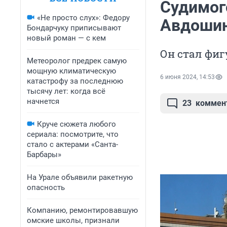
Судимог
«Не просто слух»: Федору
Авдошин
Бондарчуку приписывают
новый роман — с кем
Он стал фиг
Метеоролог предрек самую
мощную климатическую
6 июня 2024, 14:53
катастрофу за последнюю
тысячу лет: когда всё
начнется
23
коммен
Круче сюжета любого
сериала: посмотрите, что
стало с актерами «Санта-
Барбары»
На Урале объявили ракетную
опасность
Компанию, ремонтировавшую
омские школы, признали