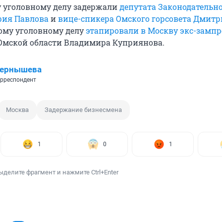
у уголовному делу задержали
депутата Законодательн
рия Павлова
и
вице-спикера Омского горсовета Дмитр
гому уголовному делу
этапировали в Москву экс-зампр
Омской области Владимира Куприянова.
Чернышева
рреспондент
Москва
Задержание бизнесмена
1
0
1
ыделите фрагмент и нажмите Ctrl+Enter