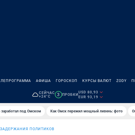
ЕЛЕПРОГРАММА
АФИША
ГОРОСКОП
КУРСЫ ВАЛЮТ
ZODY
П
USD 80,93
СЕЙЧАС
3
ПРОБКИ
+24°C
EUR 93,19
es заработал под Омском
Как Омск пережил мощный ливень: фото
О
 ЗАДЕРЖАНИЯ ПОЛИТИКОВ