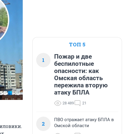
ТОП 5
Пожар и две
1
беспилотные
опасности: как
Омская область
пережила вторую
атаку БПЛА
28 489
21
ПВО отражает атаку БПЛА в
2
Омской области
силовики.
ак