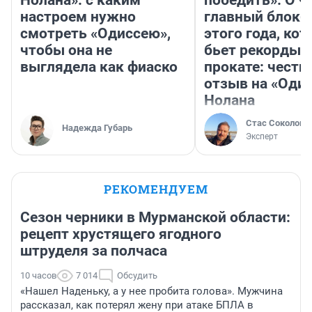
Нолана»: с каким
победить». О ч
настроем нужно
главный блокб
смотреть «Одиссею»,
этого года, ко
чтобы она не
бьет рекорды 
выглядела как фиаско
прокате: честн
отзыв на «Оди
Нолана
Стас Соколов
Надежда Губарь
Эксперт
РЕКОМЕНДУЕМ
Сезон черники в Мурманской области:
рецепт хрустящего ягодного
штруделя за полчаса
10 часов
7 014
Обсудить
«Нашел Наденьку, а у нее пробита голова». Мужчина
рассказал, как потерял жену при атаке БПЛА в