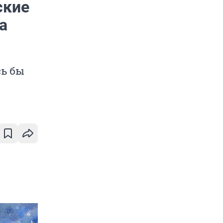
ские
а
ь бы