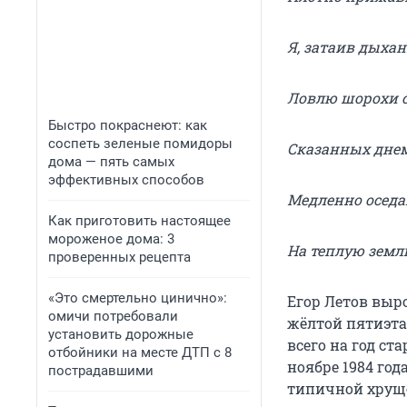
Я, затаив дыхан
Ловлю шорохи с
Быстро покраснеют: как
соспеть зеленые помидоры
Сказанных днем
дома — пять самых
эффективных способов
Медленно оседа
Как приготовить настоящее
мороженое дома: 3
На теплую земл
проверенных рецепта
«Это смертельно цинично»:
Егор Летов выр
омичи потребовали
жёлтой пятиэта
установить дорожные
всего на год ст
отбойники на месте ДТП с 8
ноябре 1984 год
пострадавшими
типичной хрущё