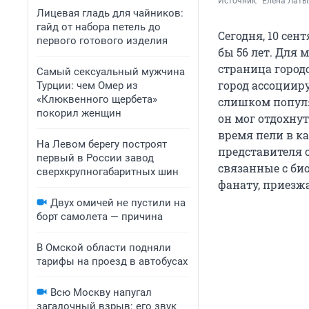
Источник: 
 Елена Латы
Лицевая гладь для чайников:
гайд от набора петель до
Сегодня, 10 сен
первого готового изделия
бы 56 лет. Для 
страница город
Самый сексуальный мужчина
город ассоцииру
Турции: чем Омер из
«Клюквенного щербета»
слишком популя
покорил женщин
он мог отдохнут
время пели в к
На Левом берегу построят
представителя 
первый в России завод
связанные с би
сверхкрупногабаритных шин
фанату, приезж
Двух омичей не пустили на
борт самолета — причина
В Омской области подняли
тарифы на проезд в автобусах
Всю Москву напугал
загадочный взрыв: его звук