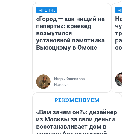
МНЕНИЕ
МНЕНИ
«Город — как нищий на
Насле
паперти»: краевед
чудом
возмутился
транс
установкой памятника
разне
Высоцкому в Омске
совет
Игорь Коновалов
Историк
РЕКОМЕНДУЕМ
«Вам зачем он?»: дизайнер
из Москвы за свои деньги
восстанавливает дом в
деревне Архангельской