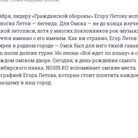
пова, Полина Авдошина (коллаж)
тября, лидеру «Гражданской обороны» Егору Летову ис
многих Летов — легенда. Для Омска — не до конца изуч
ской летописи, хотя у многих поклонников рок-музы
ется именно с его именем. Как ни странно, Егор Летов
рен в родном городе — Омск был для него тихой гаван
ь после долгих турне. Но песню «Всё идет по плану» в 
аждом омском дворе. Сегодня, в день рождения самого
сибирского панка, NGS55.RU вспоминает омские места,
ографией Егора Летова, которые стоит посетить каждо
ающему в наш город.