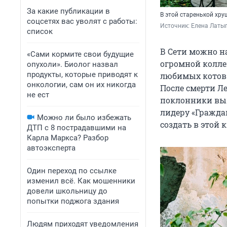
За какие публикации в
В этой старенькой хру
соцсетях вас уволят с работы:
Источник: 
Елена Латы
список
В Сети можно н
«Сами кормите свои будущие
огромной колле
опухоли». Биолог назвал
продукты, которые приводят к
любимых котов 
онкологии, сам он их никогда
После смерти Ле
не ест
поклонники вын
лидеру «Гражда
Можно ли было избежать
создать в этой 
ДТП с 8 пострадавшими на
Карла Маркса? Разбор
автоэксперта
Один переход по ссылке
изменил всё. Как мошенники
довели школьницу до
попытки поджога здания
Людям приходят уведомления