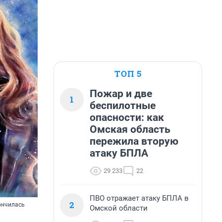
ТОП 5
Пожар и две
1
беспилотные
опасности: как
Омская область
пережила вторую
атаку БПЛА
29 233
22
ПВО отражает атаку БПЛА в
2
кончилась
Омской области