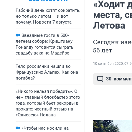
«Ходит д
Рабочий день хотят сократить,
места, 
но только летом — и вот
почему. Новости 7 августа
Летова
Звездные гости в 500-
Сегодня из
летнем соборе: Криштиану
Роналду готовится сыграть
56 лет
свадьбу века на Мадейре
10 сентября 2020, 07:5
Тело россиянки нашли во
Французских Альпах. Как она
погибла?
30
коммен
«Никого нельзя победить». О
чем главный блокбастер этого
года, который бьет рекорды в
прокате: честный отзыв на
«Одиссею» Нолана
«Чтобы нас носили на