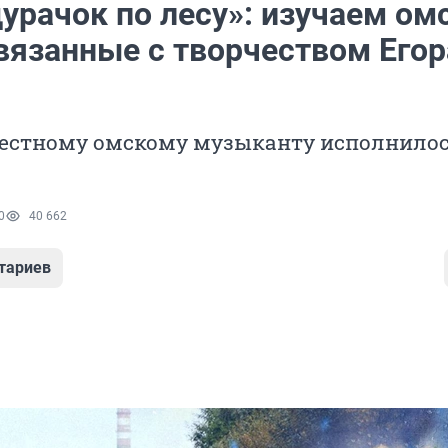
урачок по лесу»: изучаем ом
связанные с творчеством Егор
вестному омскому музыканту исполнилос
0
40 662
тариев