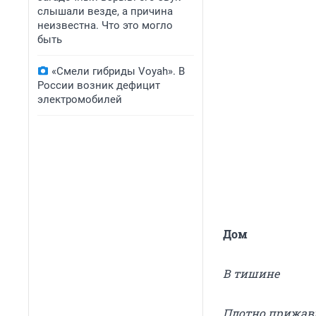
слышали везде, а причина
неизвестна. Что это могло
быть
«Смели гибриды Voyah». В
России возник дефицит
электромобилей
Дом
В тишине
Плотно прижавш