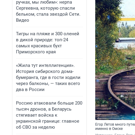
ручках, мы любим»: нерпа
Сергеевна, которую спасли
бельком, стала звездой Сети.
Видео
Тигры на пляже и 300 оленей
в дикой природе: топ-24
самых красивых бухт
Приморского края
«Жила тут интеллигенция».
История сибирского дома-
бумеранга, где в гости ходили
через балконы, — таких всего
два в России
Россию атаковали больше 200
тысяч дронов, а Беларусь
стягивает войска к
украинской границе: главное
Егор Летов много путе
об СВО за неделю
именно в Омске