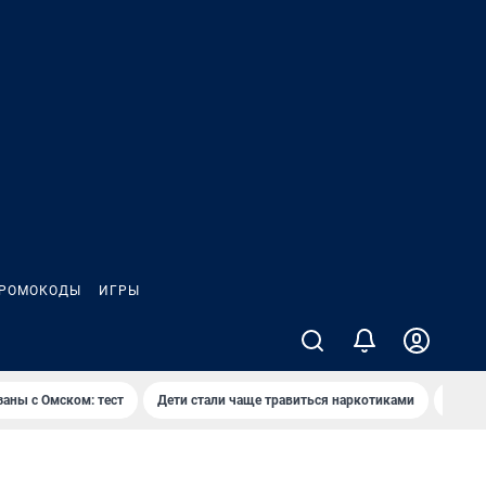
РОМОКОДЫ
ИГРЫ
заны с Омском: тест
Дети стали чаще травиться наркотиками
Появя