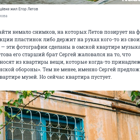
щёвке жил Егор Летов
пова
айти немало снимков, на которых Летов позирует на 
кции пластинок либо держит на руках кого-то из свои
— эти фотографии сделаны в омской квартире музыка
това его старший брат Сергей жаловался на то, что
осят из квартиры вещи, которые когда-то принадле
нской обороны». Тем не менее, именно Сергей предло
квартире музей. Но сейчас квартира пустует.