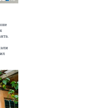
фоне
х
нта.
жали
жил