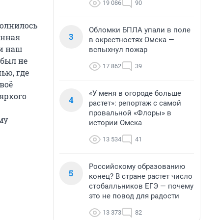
19 086
90
полнилось
Обломки БПЛА упали в поле
3
енная
в окрестностях Омска —
ки наш
вспыхнул пожар
 был не
17 862
39
ью, где
своё
«У меня в огороде больше
 яркого
4
растет»: репортаж с самой
провальной «Флоры» в
му
истории Омска
13 534
41
Российскому образованию
5
конец? В стране растет число
стобалльников ЕГЭ — почему
это не повод для радости
13 373
82