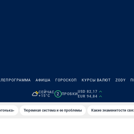
ЕЛЕПРОГРАММА
АФИША
ГОРОСКОП
КУРСЫ ВАЛЮТ
ZODY
П
USD 82,17
СЕЙЧАС
2
ПРОБКИ
+15°C
EUR 94,84
огонька»
Тюремная система и ее проблемы
Какие знаменитости свя