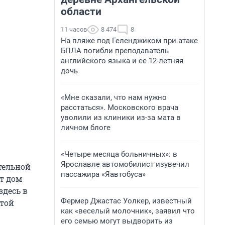
области
11 часов
8 474
8
На пляже под Геленджиком при атаке
БПЛА погибли преподаватель
английского языка и ее 12-летняя
дочь
«Мне сказали, что нам нужно
расстаться». Московского врача
уволили из клиники из-за мата в
личном блоге
«Четыре месяца больничных»: в
Ярославле автомобилист изувечил
тельной
пассажира «Яавтобуса»
т дом
здесь в
Фермер Джастас Уолкер, известный
этой
как «веселый молочник», заявил что
его семью могут выдворить из