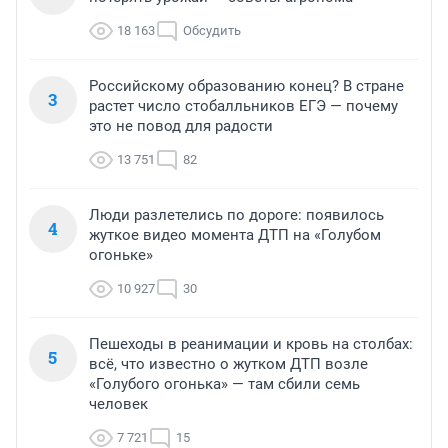
18 163
Обсудить
Российскому образованию конец? В стране
3
растет число стобалльников ЕГЭ — почему
это не повод для радости
13 751
82
Люди разлетелись по дороге: появилось
4
жуткое видео момента ДТП на «Голубом
огоньке»
10 927
30
Пешеходы в реанимации и кровь на столбах:
5
всё, что известно о жутком ДТП возле
«Голубого огонька» — там сбили семь
человек
7 721
15