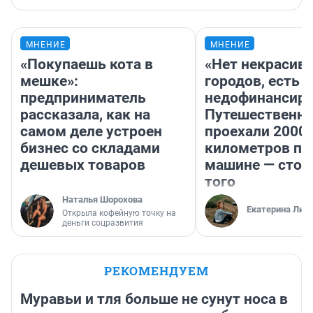
МНЕНИЕ
МНЕНИЕ
«Покупаешь кота в
«Нет некрасив
мешке»:
городов, есть
предприниматель
недофинансиро
рассказала, как на
Путешественн
самом деле устроен
проехали 2000
бизнес со складами
километров по 
дешевых товаров
машине — стои
того
Наталья Шорохова
Екатерина Лит
Открыла кофейную точку на
деньги соцразвития
РЕКОМЕНДУЕМ
Муравьи и тля больше не сунут носа в