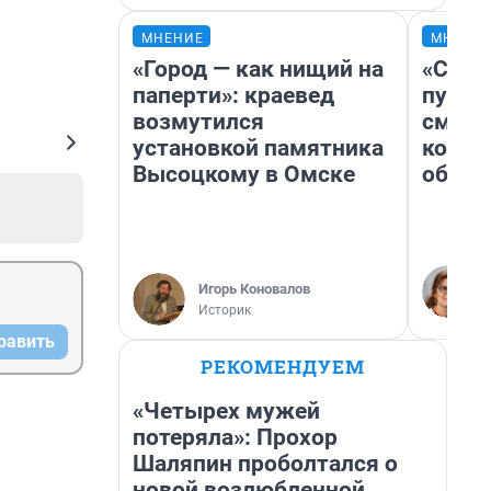
МНЕНИЕ
МНЕНИ
«Город — как нищий на
«Спут
паперти»: краевед
пургу»
возмутился
смерт
установкой памятника
котор
Высоцкому в Омске
обнар
Игорь Коновалов
Историк
равить
РЕКОМЕНДУЕМ
«Четырех мужей
потеряла»: Прохор
Шаляпин проболтался о
новой возлюбленной