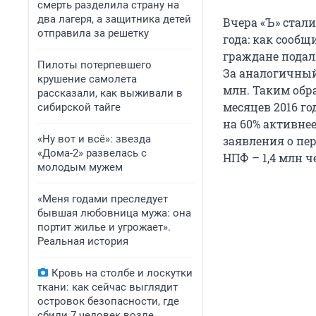
смерть разделила страну на
два лагеря, а защитника детей
Вчера «Ъ» стал
отправила за решетку
года: как сообщ
граждане подал
Пилоты потерпевшего
За аналогичный
крушение самолета
млн. Таким обра
рассказали, как выживали в
месяцев 2016 г
сибирской тайге
на 60% активнее
«Ну вот и всё»: звезда
заявления о пер
«Дома-2» развелась с
НПФ – 1,4 млн ч
молодым мужем
«Меня годами преследует
бывшая любовница мужа: она
портит жилье и угрожает».
Реальная история
Кровь на столбе и лоскутки
ткани: как сейчас выглядит
островок безопасности, где
сбили 7 человек возле