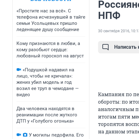
Россиян
«Простите нас за всё». С
НПФ
телефона исчезнувшей в тайге
семьи Усольцевых пришло
леденящее душу сообщение
30 сентября 2016, 10:1
Кому признаются в любви, а
Написать
кому разобьют сердце:
любовный гороскоп на август
«Подушкой надавил на
лицо, чтобы не кричала»:
жених убил модель и год
возил ее труп в чемодане —
Кампания по пе
видео
обороты: по ит
Два человека находятся в
аналогичным пе
реанимации после жуткого
итогам пяти ме
ДТП у «Голубого огонька»
торопятся восп
на данном этап
У могилы педофила. Его