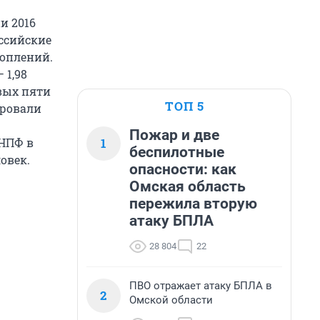
и 2016
оссийские
коплений.
 1,98
рвых пяти
ТОП 5
ировали
Пожар и две
1
 НПФ в
беспилотные
овек.
опасности: как
Омская область
пережила вторую
атаку БПЛА
28 804
22
ПВО отражает атаку БПЛА в
2
Омской области