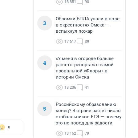
18 851
90
Обломки БПЛА упали в поле
3
в окрестностях Омска —
вспыхнул пожар
17 617
39
«У меня в огороде больше
4
растет»: репортаж с самой
провальной «Флоры» в
истории Омска
13 206
41
Российскому образованию
5
конец? В стране растет число
стобалльников ЕГЭ — почему
это не повод для радости
0
13 162
79