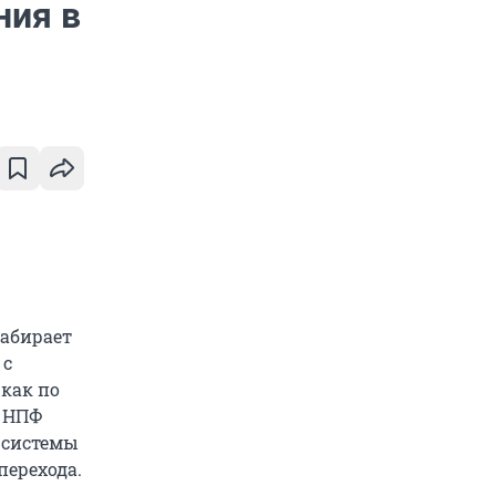
ния в
набирает
 с
 как по
, НПФ
 системы
перехода.