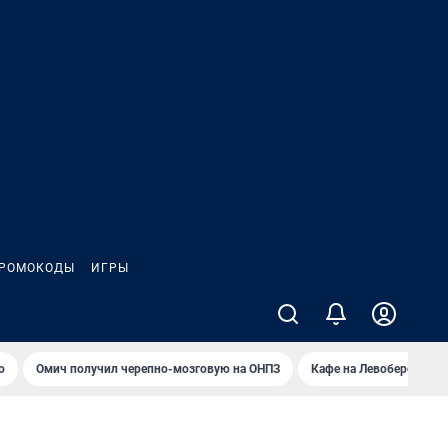
РОМОКОДЫ
ИГРЫ
о
Омич получил черепно-мозговую на ОНПЗ
Кафе на Левобережье в