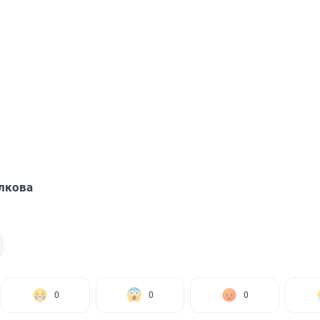
лкова
0
0
0