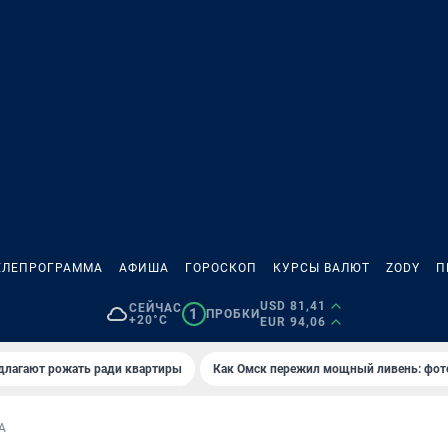
ЕЛЕПРОГРАММА
АФИША
ГОРОСКОП
КУРСЫ ВАЛЮТ
ZODY
П
USD 81,41
СЕЙЧАС
1
ПРОБКИ
+20°C
EUR 94,06
длагают рожать ради квартиры
Как Омск пережил мощный ливень: фот
А