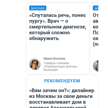
МНЕНИЕ
МНЕНИ
«Спуталась речь, понес
От су
пургу». Врач — о
автоб
смертельном диагнозе,
конди
который сложно
Почем
обнаружить
оказа
(почти
Ирина Волкова
Главврач клиники
«Реабилитация доктора
Волковой»
РЕКОМЕНДУЕМ
«Вам зачем он?»: дизайнер
из Москвы за свои деньги
восстанавливает дом в
деревне Архангельской