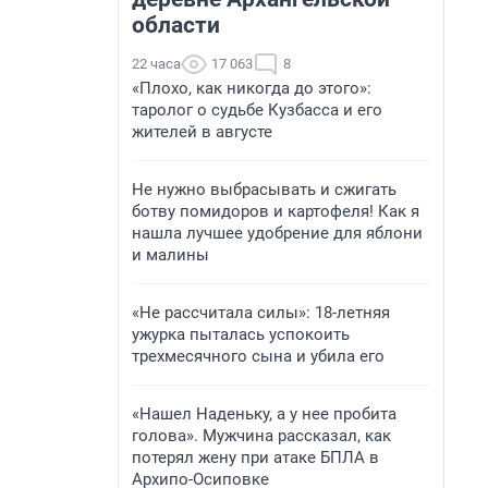
области
22 часа
17 063
8
«Плохо, как никогда до этого»:
таролог о судьбе Кузбасса и его
жителей в августе
Не нужно выбрасывать и сжигать
ботву помидоров и картофеля! Как я
нашла лучшее удобрение для яблони
и малины
«Не рассчитала силы»: 18-летняя
ужурка пыталась успокоить
трехмесячного сына и убила его
«Нашел Наденьку, а у нее пробита
голова». Мужчина рассказал, как
потерял жену при атаке БПЛА в
Архипо-Осиповке