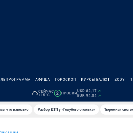
ЕЛЕПРОГРАММА
АФИША
ГОРОСКОП
КУРСЫ ВАЛЮТ
ZODY
П
USD 82,17
СЕЙЧАС
2
ПРОБКИ
+15°C
EUR 94,84
се, что известно
Разбор ДТП у «Голубого огонька»
Тюремная систе