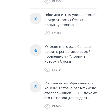
19 155
Обломки БПЛА упали в поле
3
в окрестностях Омска —
вспыхнул пожар
17 938
«У меня в огороде больше
4
растет»: репортаж с самой
провальной «Флоры» в
истории Омска
13 619
Российскому образованию
5
конец? В стране растет число
стобалльников ЕГЭ — почему
это не повод для радости
13 460