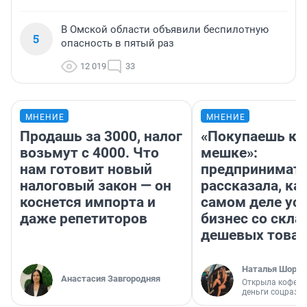
В Омской области объявили беспилотную
5
опасность в пятый раз
12 019
33
МНЕНИЕ
МНЕНИЕ
Продашь за 3000, налог
«Покупаешь ко
возьмут с 4000. Что
мешке»:
нам готовит новый
предпринимат
налоговый закон — он
рассказала, как
коснется импорта и
самом деле ус
даже репетиторов
бизнес со скл
дешевых това
Наталья Шорох
Анастасия Завгородняя
Открыла кофейн
деньги соцразв