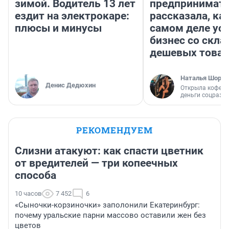
зимой. Водитель 13 лет
предпринимат
ездит на электрокаре:
рассказала, как
плюсы и минусы
самом деле ус
бизнес со скл
дешевых това
Наталья Шорох
Денис Дедюхин
Открыла кофейн
деньги соцразв
РЕКОМЕНДУЕМ
Слизни атакуют: как спасти цветник
от вредителей — три копеечных
способа
10 часов
7 452
6
«Сыночки-корзиночки» заполонили Екатеринбург:
почему уральские парни массово оставили жен без
цветов