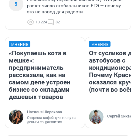
5
растет число стобалльников ЕГЭ — почему
это не повод для радости
13 224
82
МНЕНИЕ
МНЕНИЕ
«Покупаешь кота в
От сусликов до
мешке»:
автобусов с
предприниматель
кондиционерам
рассказала, как на
Почему Красно
самом деле устроен
оказался круч
бизнес со складами
(почти во всём
дешевых товаров
Наталья Шорохова
Сергей Энквист
Открыла кофейную точку на
деньги соцразвития