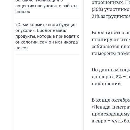
За какие публикации в
опрошенных. По
соцсетях вас уволят с работы:
(36%) участнико
список
21% затруднился
«Сами кормите свои будущие
опухоли». Биолог назвал
Большинство рос
продукты, которые приводят к
планируют что-
онкологии, сам он их никогда
собираются вло
не ест
намерены помен
По данным социо
долларах, 2% –
накоплений.
В конце октябр
«Левада-центра
происходящему 
а евро – чуть б