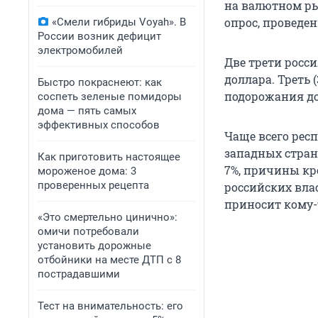
на валютном рын
опрос, проведен
«Смели гибриды Voyah». В
России возник дефицит
электромобилей
Две трети росси
доллара. Треть
Быстро покраснеют: как
подорожания до
соспеть зеленые помидоры
дома — пять самых
эффективных способов
Чаще всего рес
западных стран,
Как приготовить настоящее
7%, причины кр
мороженое дома: 3
проверенных рецепта
российских влас
приносит кому-
«Это смертельно цинично»:
омичи потребовали
установить дорожные
отбойники на месте ДТП с 8
пострадавшими
Тест на внимательность: его