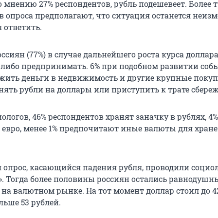
 мнению 27% респондентов, рубль подешевеет. Более 
в опроса предполагают, что ситуация останется неиз
 ответить.
сиян (77%) в случае дальнейшего роста курса доллара
либо предпринимать. 6% при подобном развитии соб
жить деньги в недвижимость и другие крупные покуп
ять рубли на доллары или приступить к трате сбере
логов, 46% респондентов хранят заначку в рублях, 4%
 в евро, менее 1% предпочитают иные валюты для хран
я опрос, касающийся падения рубля, проводили социо
». Тогда более половины россиян остались равнодушн
на валютном рынке. На тот момент доллар стоил до 42
ольше 53 рублей.