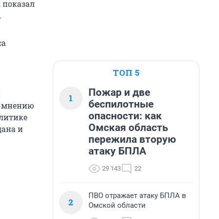
, показал
.
са
ТОП 5
Пожар и две
й
1
беспилотные
По мнению
опасности: как
олитике
Омская область
дана и
пережила вторую
атаку БПЛА
29 143
22
ПВО отражает атаку БПЛА в
2
Омской области