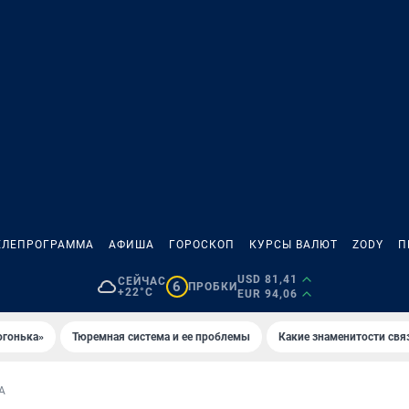
ЕЛЕПРОГРАММА
АФИША
ГОРОСКОП
КУРСЫ ВАЛЮТ
ZODY
П
USD 81,41
СЕЙЧАС
6
ПРОБКИ
+22°C
EUR 94,06
огонька»
Тюремная система и ее проблемы
Какие знаменитости свя
А