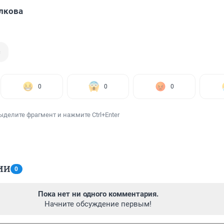
лкова
с
0
0
0
ыделите фрагмент и нажмите Ctrl+Enter
ИИ
0
Пока нет ни одного комментария.
Начните обсуждение первым!