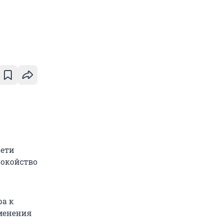
рети
покойство
ра к
зменения