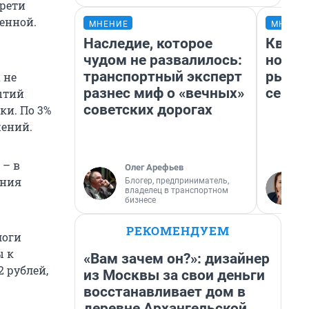
трети
менной.
МНЕНИЕ
МНЕНИ
Наследие, которое
Кварт
чудом не развалилось:
но де
транспортный эксперт
рынок
 не
разнес миф о «вечных»
сейча
ытий
советских дорогах
ки. По 3%
жений.
 – в
Олег Арефьев
ения
Блогер, предприниматель,
владелец в транспортном
бизнесе
РЕКОМЕНДУЕМ
логи
ы к
«Вам зачем он?»: дизайнер
 рублей,
из Москвы за свои деньги
восстанавливает дом в
деревне Архангельской