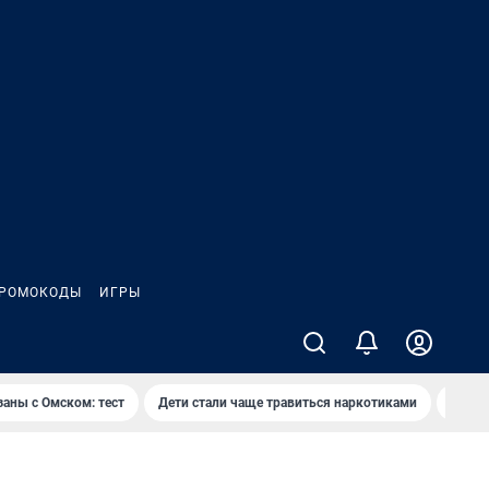
РОМОКОДЫ
ИГРЫ
заны с Омском: тест
Дети стали чаще травиться наркотиками
Появя