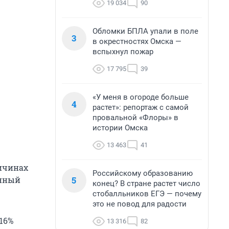
19 034
90
Обломки БПЛА упали в поле
3
в окрестностях Омска —
вспыхнул пожар
17 795
39
«У меня в огороде больше
4
растет»: репортаж с самой
провальной «Флоры» в
истории Омска
13 463
41
ричинах
Российскому образованию
5
енный
конец? В стране растет число
стобалльников ЕГЭ — почему
это не повод для радости
16%
13 316
82