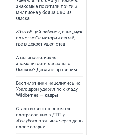
Убедили, что смогут помочь:
знакомые похитили почти 3
миллиона у бойца СВО из
Омска
«Это общий ребенок, а не „муж
помогает“»: истории семей,
где в декрет ушел отец
А вы знаете, какие
знаменитости связаны с
Омском? Давайте проверим
Беспилотники нацелились на
Урал: дрон ударил по складу
Wildberries — кадры
Стало известно состяние
пострадавших в ДТП у
«Голубого огонька» через день
после аварии