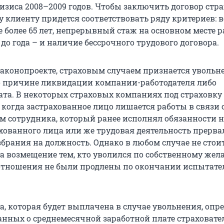
изиса 2008–2009 годов. Чтобы заключить договор стра
 клиенту придется соответствовать ряду критериев: в
не более 65 лет, непрерывный стаж на основном месте 
 до года – и наличие бессрочного трудового договора.
 законопроекте, страховым случаем признается увольн
о причине ликвидации компании-работодателя либо
та. В некоторых страховых компаниях под страховку
 когда застрахованное лицо лишается работы в связи 
м сотрудника, который ранее исполнял обязанности н
хованного лица или же трудовая деятельность прерва
збрания на должность. Однако в любом случае не стои
а возмещение тем, кто уволился по собственному жел
отношения не были продлены по окончании испытате
а, которая будет выплачена в случае увольнения, опр
анных о среднемесячной заработной плате страховате