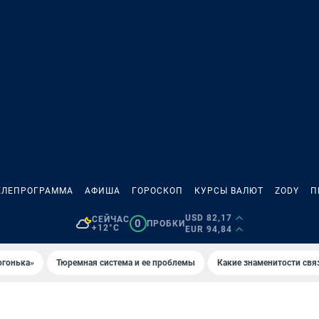
ЕЛЕПРОГРАММА
АФИША
ГОРОСКОП
КУРСЫ ВАЛЮТ
ZODY
П
USD 82,17
СЕЙЧАС
0
ПРОБКИ
+12°C
EUR 94,84
огонька»
Тюремная система и ее проблемы
Какие знаменитости свя