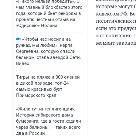
«Никого нельзя победить». О
которые могут 
чем главный блокбастер этого
кодексом РФ. Б
года, который бьет рекорды в
прокате: честный отзыв на
политических п
«Одиссею» Нолана
если это преду
заключившие тр
«Чтобы нас носили на
момент законоп
ручках, мы любим»: нерпа
Сергеевна, которую спасли
бельком, стала звездой Сети.
Видео
Тигры на пляже и 300 оленей
в дикой природе: топ-24
самых красивых бухт
Приморского края
«Жила тут интеллигенция».
История сибирского дома-
бумеранга, где в гости ходили
через балконы, — таких всего
два в России