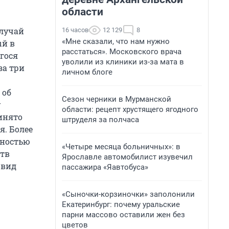
области
случай
16 часов
12 129
8
«Мне сказали, что нам нужно
ый в
расстаться». Московского врача
гося
уволили из клиники из-за мата в
за три
личном блоге
 об
Сезон черники в Мурманской
у
области: рецепт хрустящего ягодного
инято
штруделя за полчаса
я. Более
жностью
«Четыре месяца больничных»: в
ств
Ярославле автомобилист изувечил
 вид
пассажира «Яавтобуса»
«Сыночки-корзиночки» заполонили
Екатеринбург: почему уральские
парни массово оставили жен без
цветов