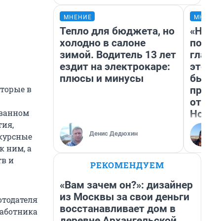
МНЕНИЕ
МНЕНИ
Тепло для бюджета, но
«Нико
холодно в салоне
побед
зимой. Водитель 13 лет
главн
ездит на электрокаре:
этого
плюсы и минусы
бьет 
оторые в
прока
отзыв
ованном
Нолан
тия,
Денис Дедюхин
нкурсные
 ним, а
тв и
РЕКОМЕНДУЕМ
«Вам зачем он?»: дизайнер
из Москвы за свои деньги
ботодателя
восстанавливает дом в
работника
деревне Архангельской