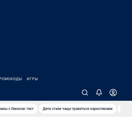
РОМОКОДЫ
ИГРЫ
заны с Омском: тест
Дети стали чаще травиться наркотиками
Появя