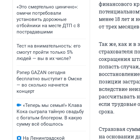
финансового кр
«Это смертельно цинично»:
потенциальному
омичи потребовали
менее 18 лет и 
установить дорожные
отбойники на месте ДТП с 8
от трех месяцев
пострадавшими
Так же, как и в
Тест на внимательность: его
страхователя п
смогут пройти только 5%
людей — вы в их числе?
сокращения шта
попасть случаи,
Рэпер GAZAN сегодня
восстановление
бесплатно выступит в Омске
позиции застра
— во сколько начнется
вследствие неи
концерт
рассчитывать н
если трудовые 
«Теперь мы семья!» Клава
срока.
Кока сыграла тайную свадьбу
с богатым блогером. В какую
сумму всё обошлось
Страховая сумм
на основании д
На Ленинградской