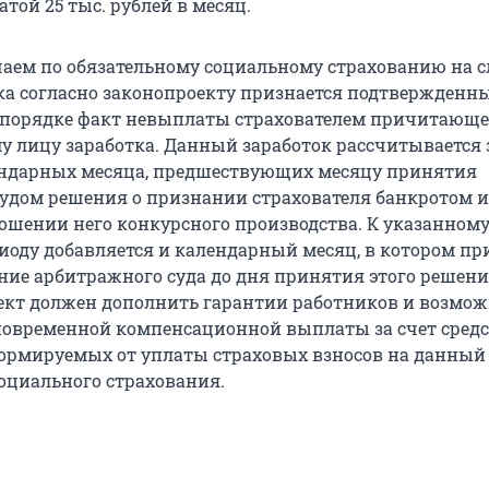
атой 25 тыс. рублей в месяц.
аем по обязательному социальному страхованию на 
ка согласно законопроекту признается подтвержденн
 порядке факт невыплаты страхователем причитающе
у лицу заработка. Данный заработок рассчитывается 
ендарных месяца, предшествующих месяцу принятия
дом решения о признании страхователя банкротом и
ошении него конкурсного производства. К указанном
иоду добавляется и календарный месяц, в котором пр
ние арбитражного суда до дня принятия этого решени
оект должен дополнить гарантии работников и возмо
овременной компенсационной выплаты за счет сред
ормируемых от уплаты страховых взносов на данный
социального страхования.