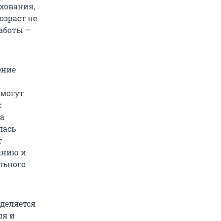
хования,
озраст не
работы –
ение
 могут
с
а
лась
т
анию и
льного
еделяется
ля и