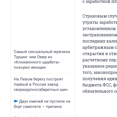
с заработной пл
Страховым случ
утраты заработ
установленном
застрахованном
последних кал
арбитражным су
Самый сексуальный мужчина
открытии в отн
Турции: чем Омер из
расчетному пер
«Клюквенного щербета»
указанное реше
покорил женщин
того, законопр
получения един
На Левом берегу построят
первый в России завод
бюджета ФСС, ф
сверхкрупногабаритных шин
обязательного 
Двух омичей не пустили на
борт самолета — причина