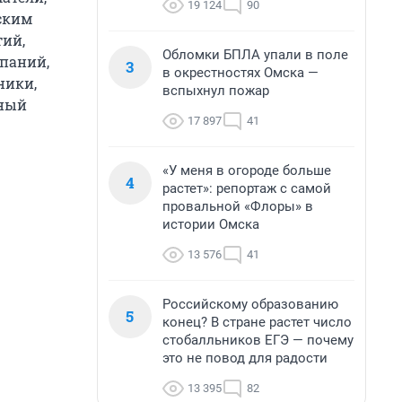
19 124
90
ским
тий,
Обломки БПЛА упали в поле
паний,
3
в окрестностях Омска —
ники,
вспыхнул пожар
нный
17 897
41
«У меня в огороде больше
4
растет»: репортаж с самой
провальной «Флоры» в
истории Омска
13 576
41
Российскому образованию
5
конец? В стране растет число
стобалльников ЕГЭ — почему
это не повод для радости
13 395
82