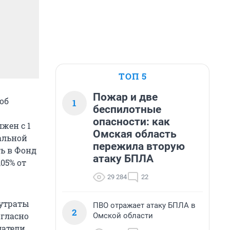
ТОП 5
Пожар и две
об
1
беспилотные
опасности: как
лжен с 1
Омская область
иальной
пережила вторую
ь в Фонд
атаку БПЛА
05% от
29 284
22
 утраты
ПВО отражает атаку БПЛА в
2
огласно
Омской области
атели,