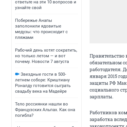
ответьте на эти 10 вопросов и
узнайте свой
Побережье Анапы
заполонили ядовитые
медузы: что происходит с
пляжами
Рабочий день хотят сократить,
Правительство 
но только летом — и вот
почему. Новости 7 августа
обязательном с
работодателя. Д
Звездные гости в 500-
января 2015 год
летнем соборе: Криштиану
защиты РФ Макс
Роналду готовится сыграть
социального стр
свадьбу века на Мадейре
зарплаты.
Тело россиянки нашли во
Французских Альпах. Как она
Работников ком
погибла?
заработка вслед
законопроекту,