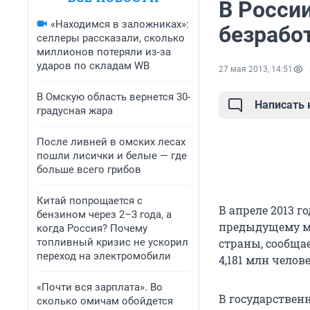
В Росси
«Находимся в заложниках»:
безрабо
селлеры рассказали, сколько
миллионов потеряли из-за
ударов по складам WB
27 мая 2013, 14:51
В Омскую область вернется 30-
Написать
градусная жара
После ливней в омских лесах
пошли лисички и белые — где
больше всего грибов
Китай попрощается с
В апреле 2013 г
бензином через 2–3 года, а
предыдущему ме
когда Россия? Почему
топливный кризис не ускорил
страны, сообща
переход на электромобили
4,181 млн челове
«Почти вся зарплата». Во
В государствен
сколько омичам обойдется