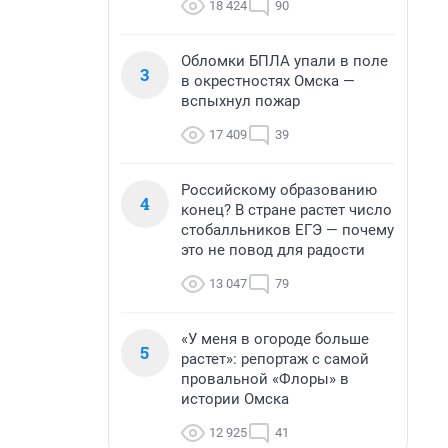
18 424
90
Обломки БПЛА упали в поле
3
в окрестностях Омска —
вспыхнул пожар
17 409
39
Российскому образованию
4
конец? В стране растет число
стобалльников ЕГЭ — почему
это не повод для радости
13 047
79
«У меня в огороде больше
5
растет»: репортаж с самой
провальной «Флоры» в
истории Омска
12 925
41