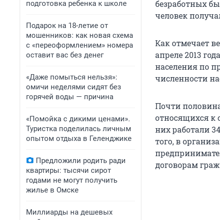
безработных был
подготовка ребенка к школе
человек получал
Подарок на 18-летие от
мошенников: как новая схема
Как отмечает в
с «переоформлением» номера
апреле 2013 го
оставит вас без денег
населения по пр
«Даже помыться нельзя»:
численности на
омичи неделями сидят без
горячей воды — причина
Почти половина
относящихся к 
«Помойка с дикими ценами».
Туристка поделилась личным
них работали 34
опытом отдыха в Геленджике
того, в организ
предпринимател
Предложили родить ради
договорам гражд
квартиры: тысячи сирот
годами не могут получить
жилье в Омске
Миллиарды на дешевых