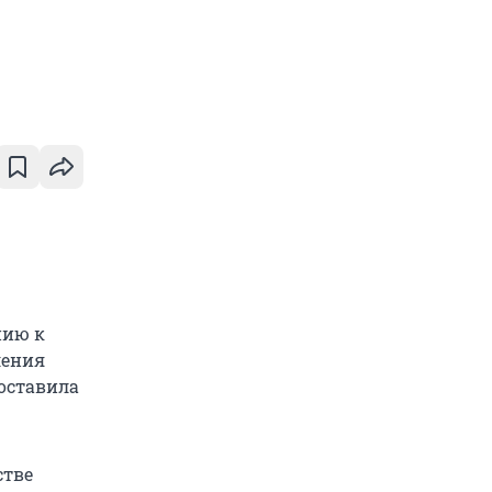
нию к
ления
составила
стве