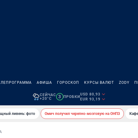
ЕЛЕПРОГРАММА
АФИША
ГОРОСКОП
КУРСЫ ВАЛЮТ
ZODY
П
USD 80,93
СЕЙЧАС
3
ПРОБКИ
+20°C
EUR 93,19
ощный ливень: фото
Омич получил черепно-мозговую на ОНПЗ
Кафе
А