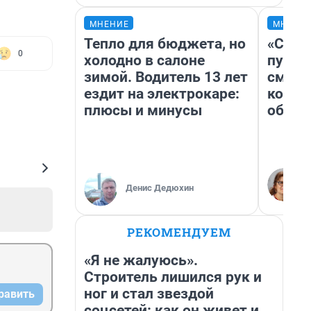
МНЕНИЕ
МНЕНИ
Тепло для бюджета, но
«Спут
0
холодно в салоне
пургу»
зимой. Водитель 13 лет
смерт
ездит на электрокаре:
котор
плюсы и минусы
обнар
Денис Дедюхин
РЕКОМЕНДУЕМ
«Я не жалуюсь».
Строитель лишился рук и
ног и стал звездой
равить
соцсетей: как он живет и