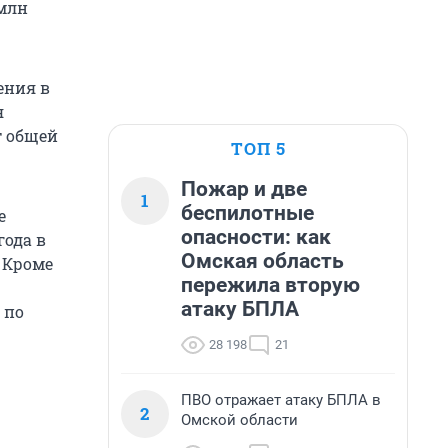
 млн
ения в
я
т общей
ТОП 5
Пожар и две
1
беспилотные
е
опасности: как
года в
Омская область
. Кроме
пережила вторую
атаку БПЛА
 по
28 198
21
ПВО отражает атаку БПЛА в
2
Омской области