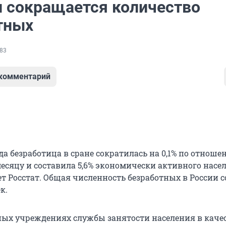
и сокращается количество
тных
83
 комментарий
ода безработица в сране сократилась на 0,1% по отноше
сяцу и составила 5,6% экономически активного насе
ет Росстат. Общая численность безработных в России 
к.
ных учреждениях службы занятости населения в каче