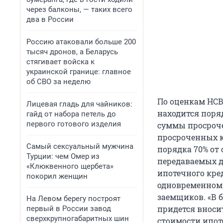
через балконы, — таких всего
два в России
Россию атаковали больше 200
тысяч дронов, а Беларусь
стягивает войска к
украинской границе: главное
об СВО за неделю
По оценкам НСВ,
Лицевая гладь для чайников:
находится поряд
гайд от набора петель до
первого готового изделия
суммы просроче
просроченных к
Самый сексуальный мужчина
порядка 70% от
Турции: чем Омер из
передаваемых д
«Клюквенного щербета»
ипотечного кре
покорил женщин
одновременном 
заемщиков. «В 
На Левом берегу построят
придется вноси
первый в России завод
сверхкрупногабаритных шин
стоимости ипот