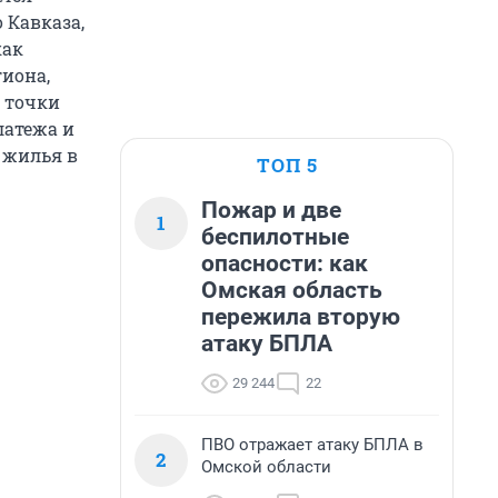
 Кавказа,
как
иона,
с точки
латежа и
 жилья в
ТОП 5
Пожар и две
1
беспилотные
опасности: как
Омская область
пережила вторую
атаку БПЛА
29 244
22
ПВО отражает атаку БПЛА в
2
Омской области