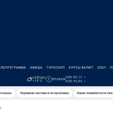
ЕЛЕПРОГРАММА
АФИША
ГОРОСКОП
КУРСЫ ВАЛЮТ
ZODY
П
USD 82,17
СЕЙЧАС
1
ПРОБКИ
+14°C
EUR 94,84
огонька»
Тюремная система и ее проблемы
Какие знаменитости свя
А