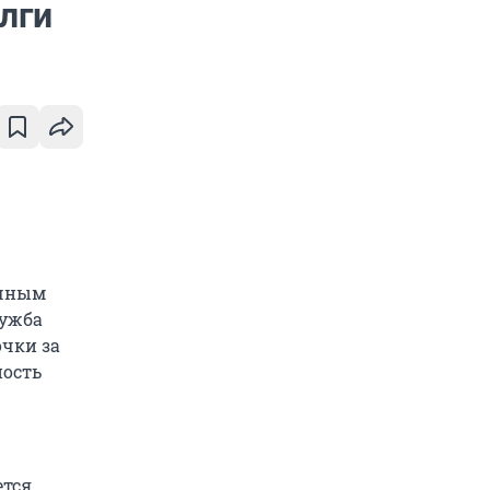
лги
ечным
лужба
очки за
ность
ется