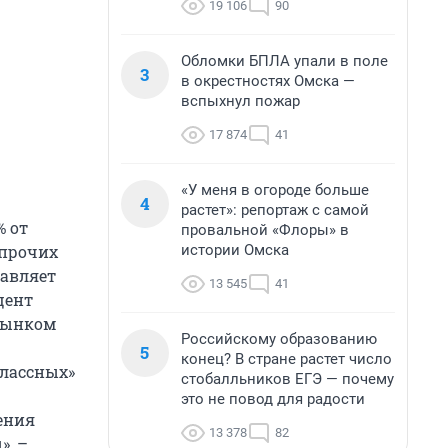
19 106
90
Обломки БПЛА упали в поле
3
в окрестностях Омска —
вспыхнул пожар
17 874
41
«У меня в огороде больше
4
растет»: репортаж с самой
% от
провальной «Флоры» в
истории Омска
 прочих
тавляет
13 545
41
цент
рынком
Российскому образованию
5
конец? В стране растет число
классных»
стобалльников ЕГЭ — почему
это не повод для радости
ения
13 378
82
», –