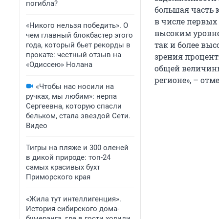
погибла?
большая часть 
в числе первых 
«Никого нельзя победить». О
высоким уровне
чем главный блокбастер этого
так и более вы
года, который бьет рекорды в
прокате: честный отзыв на
зрения процент
«Одиссею» Нолана
общей величины
регионе», – отм
«Чтобы нас носили на
ручках, мы любим»: нерпа
Сергеевна, которую спасли
бельком, стала звездой Сети.
Видео
Тигры на пляже и 300 оленей
в дикой природе: топ-24
самых красивых бухт
Приморского края
«Жила тут интеллигенция».
История сибирского дома-
бумеранга, где в гости ходили