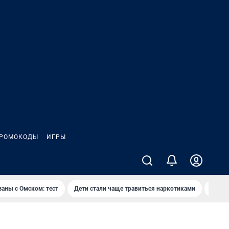
РОМОКОДЫ
ИГРЫ
заны с Омском: тест
Дети стали чаще травиться наркотиками
Появя