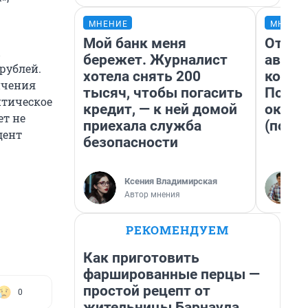
МНЕНИЕ
МНЕНИ
Мой банк меня
От су
бережет. Журналист
автоб
рублей.
хотела снять 200
конди
ичения
тысяч, чтобы погасить
Почем
итическое
кредит, — к ней домой
оказа
ет не
приехала служба
(почти
дент
безопасности
Ксения Владимирская
Автор мнения
РЕКОМЕНДУЕМ
Как приготовить
фаршированные перцы —
простой рецепт от
0
жительницы Барнаула