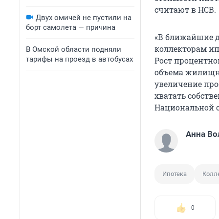
считают в НСВ.
Двух омичей не пустили на
борт самолета — причина
«В ближайшие д
коллекторам ип
В Омской области подняли
тарифы на проезд в автобусах
Рост процентно
объема жилищно
увеличение про
хватать собств
Национальной с
Анна Во
Ипотека
Колл
0