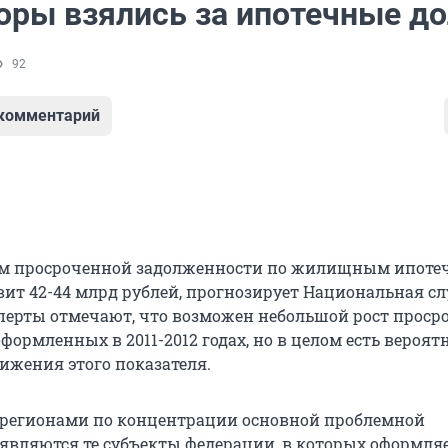
оры взялись за ипотечные до
92
 комментарий
ъем просроченной задолженности по жилищным ипот
вит 42-44 млрд рублей, прогнозирует Национальная с
перты отмечают, что возможен небольшой рост проср
оформленных в 2011-2012 годах, но в целом есть вероят
ижения этого показателя.
егионами по концентрации основной проблемной
являются те субъекты федерации, в которых оформля