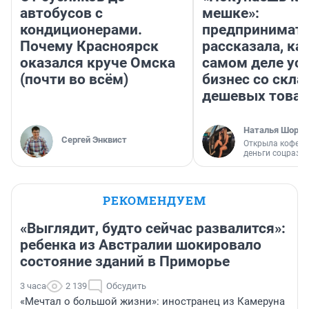
автобусов с
мешке»:
кондиционерами.
предпринимат
Почему Красноярск
рассказала, как
оказался круче Омска
самом деле ус
(почти во всём)
бизнес со скл
дешевых това
Наталья Шорох
Сергей Энквист
Открыла кофейн
деньги соцразв
РЕКОМЕНДУЕМ
«Выглядит, будто сейчас развалится»:
ребенка из Австралии шокировало
состояние зданий в Приморье
3 часа
2 139
Обсудить
«Мечтал о большой жизни»: иностранец из Камеруна