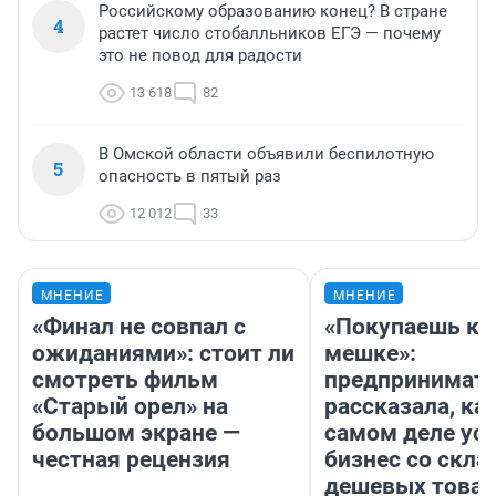
Российскому образованию конец? В стране
4
растет число стобалльников ЕГЭ — почему
это не повод для радости
13 618
82
В Омской области объявили беспилотную
5
опасность в пятый раз
12 012
33
МНЕНИЕ
МНЕНИЕ
«Финал не совпал с
«Покупаешь ко
ожиданиями»: стоит ли
мешке»:
смотреть фильм
предпринимат
«Старый орел» на
рассказала, как
большом экране —
самом деле ус
честная рецензия
бизнес со скл
дешевых това