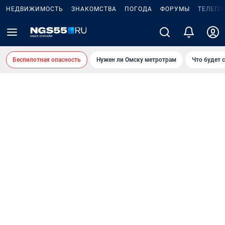
НЕДВИЖИМОСТЬ
ЗНАКОМСТВА
ПОГОДА
ФОРУМЫ
ТЕЛЕПР
Беспилотная опасность
Нужен ли Омску метротрам
Что будет 