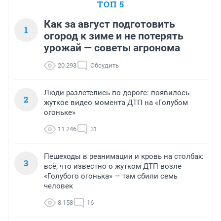
ТОП 5
Как за август подготовить
1
огород к зиме и не потерять
урожай — советы агронома
20 293
Обсудить
Люди разлетелись по дороге: появилось
2
жуткое видео момента ДТП на «Голубом
огоньке»
11 246
31
Пешеходы в реанимации и кровь на столбах:
3
всё, что известно о жутком ДТП возле
«Голубого огонька» — там сбили семь
человек
8 158
16