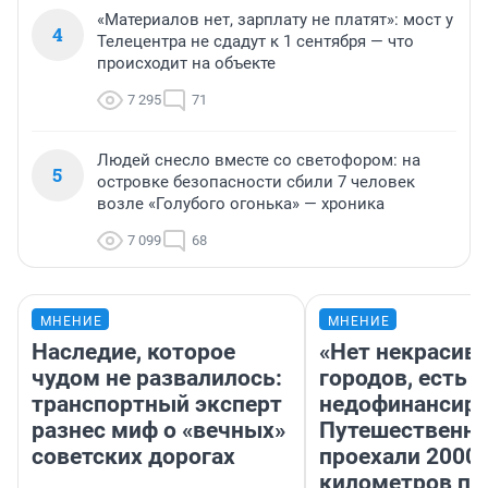
«Материалов нет, зарплату не платят»: мост у
4
Телецентра не сдадут к 1 сентября — что
происходит на объекте
7 295
71
Людей снесло вместе со светофором: на
5
островке безопасности сбили 7 человек
возле «Голубого огонька» — хроника
7 099
68
МНЕНИЕ
МНЕНИЕ
Наследие, которое
«Нет некрасив
чудом не развалилось:
городов, есть
транспортный эксперт
недофинансиро
разнес миф о «вечных»
Путешественн
советских дорогах
проехали 2000
километров по 